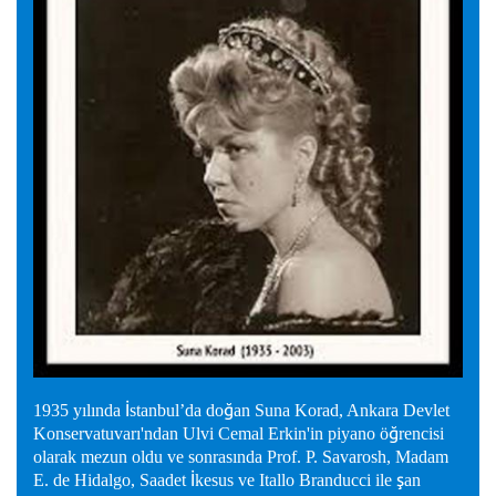
İ
ğ
1935 yılında
stanbul’da do
an Suna Korad, Ankara Devlet
ğ
Konservatuvarı'ndan Ulvi Cemal Erkin'in piyano ö
rencisi
olarak mezun oldu ve sonrasında Prof. P. Savarosh, Madam
İ
ş
E. de Hidalgo, Saadet
kesus ve Itallo Branducci ile
an