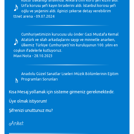
♪
Kültür bakanlığı sınavında. Ankara thm koro şefi kızını aldı.
Urfa korusu şefi kayın biraderini aldı. İstanbul korosu şefi
oğlu ve yeğenini aldı. ilginizi çekerse detay verebilirim
ttnet arena - 09.07.2024
♪
Cumhuriyetimizin kurucusu ulu önder Gazi Mustafa Kemal
Atatürk ve silah arkadaşlarını saygı ve minnetle anarken,
ülkemiz Türkiye Cumhuriyeti’nin kuruluşunun 100. yılını en
coşkun ifadelerle kutluyoruz.
Mavi Nota - 28.10.2023
♪
Anadolu Güzel Sanatlar Liseleri Müzik Bölümlerinin Eğitim
Programları Sorunları
Gülşah Sargın Kaptaş - 28.10.2023
Kısa Mesaj yollamak için sisteme girmeniz gerekmektedir.
♪
Üye olmak istiyorum!
GEÇMİŞ OLSUN TÜRKİYE!
Mavi Nota - 07.02.2023
Şifrenizi unuttunuz mu?
Anket
♪
30 yıl sonra karşılaşmak çok güzel Kurtuluş, teveccüh
etmişsin çok teşekkür ederim. Nerelerdesin? Bilgi verirsen