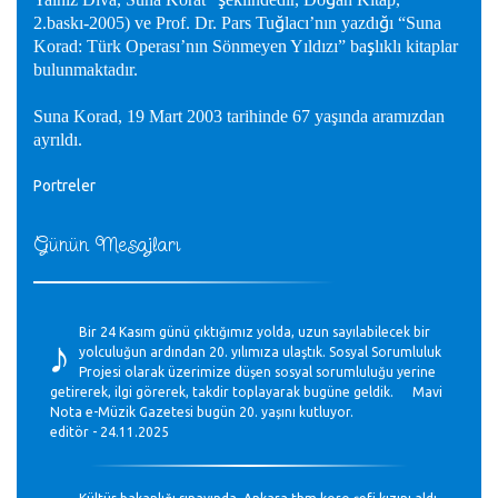
ğ
ğ
2.baskı-2005) ve Prof. Dr. Pars Tu
lacı’nın yazdı
ı “Suna
ş
Korad: Türk Operası’nın Sönmeyen Yıldızı” ba
lıklı kitaplar
bulunmaktadır.
Suna Korad, 19 Mart 2003 tarihinde 67 yaşında aramızdan
ayrıldı.
Portreler
Günün Mesajları
♪
Bir 24 Kasım günü çıktığımız yolda, uzun sayılabilecek bir
yolculuğun ardından 20. yılımıza ulaştık. Sosyal Sorumluluk
Projesi olarak üzerimize düşen sosyal sorumluluğu yerine
getirerek, ilgi görerek, takdir toplayarak bugüne geldik. Mavi
Nota e-Müzik Gazetesi bugün 20. yaşını kutluyor.
editör - 24.11.2025