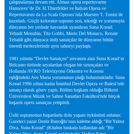
ş
çalı
malarına devam etti. Alman opera repertuvarını
İ
Hannover’de Dr. H.Thierfelder ve
talyan Opera ve
Repertuvarını da La Scala Operası’nda Maestro T. Tonini ile
ğ
hazırladı. Güçlü koloratur soprano sesi, tekni
i ve yorumuyla
dünyanın her yerinde hayranlık uyandıran Suna Korad;
Yehudi Menuhin, Tito Gobbi, Mario Del Monaco, Renate
Tebaldi gibi dünyaca ünlü sanatçılar ile dünyanın bütün
ş
önemli merkezlerinde aynı sahneyi payla
tı.
1981 yılında “Devlet Sanatçısı” unvanını alan Suna Korad’ın
ş
Belcanto türünde aryalardan olu
an bir uzunçaları ve
Hollanda AVRO Televizyonu Orkestra ve Korosu
ş
ğ
ğ
e
li
indeki Ave Maria yorumunun pla
ı bulunmaktadır. Suna
İ
Korad 1996 yılına kadar
stanbul Devlet Opera ve Balesi’nde
ş
ğ
sanatçı olarak görev yaptı. Bölüm ba
kanı oldu
u Bilkent
Üniversitesi Müzik ve Sahne Sanatları Fakültesi'nde birçok
ş
ş
ba
arılı opera sanatçısı yeti
tirdi.
ş
ş
Ünlü sopranonun ba
arılarla dolu ya
am öyküsünü anlatan;
ğ
ğ
Gazeteci yazar Deniz Bano
lu’nun kaleme aldı
ı “Bir Yalnız
Diva, Suna Korad" (Kitabın baskıda kullanılan adı “Bir
ş
ğ
Yalnız Diva, Suna Korat”
eklindedir, Do
an Kitap,