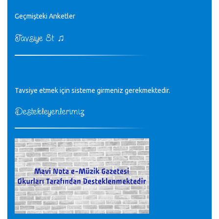
♪
Geçmişteki Anketler
sayın müfit bey bilgilerinizi kontrol edi 6440 sayılı cso
kurulrş kanununda 4 b diye bir tanım yoktur
CÜNEYT BALKIZ - 15.11.2022
♫
Tavsiye Et
Tüm Mesajlar
Tavsiye etmek için sisteme girmeniz gerekmektedir.
Destekleyenlerimiz