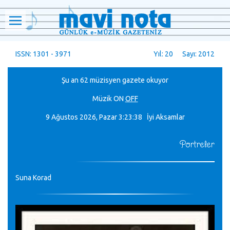
ISSN: 1301 - 3971
Yıl: 20 Sayı: 2012
Şu an 62 müzisyen gazete okuyor
Müzik
ON
OFF
9 Ağustos 2026, Pazar
3:23:38 İyi Aksamlar
Portreler
Suna Korad