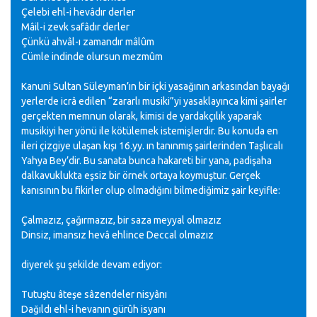
Çelebi ehl-i hevâdır derler
Mâil-i zevk safâdır derler
Çünkü ahvâl-ı zamandır mâlûm
Cümle indinde olursun mezmûm
Kanuni Sultan Süleyman’ın bir içki yasağının arkasından bayağı
yerlerde icrâ edilen “zararlı musiki”yi yasaklayınca kimi şairler
gerçekten memnun olarak, kimisi de yardakçılık yaparak
musikiyi her yönü ile kötülemek istemişlerdir. Bu konuda en
ileri çizgiye ulaşan kışı 16.yy. ın tanınmış şairlerinden Taşlıcalı
Yahya Bey’dir. Bu sanata bunca hakareti bir yana, padişaha
dalkavuklukta eşsiz bir örnek ortaya koymuştur. Gerçek
kanısının bu fikirler olup olmadığını bilmediğimiz şair keyifle:
Çalmazız, çağırmazız, bir saza meyyal olmazız
Dinsiz, imansız hevâ ehlince Deccal olmazız
diyerek şu şekilde devam ediyor:
Tutuştu âteşe sâzendeler nisyânı
Dağıldı ehl-i hevanın gürûh isyanı