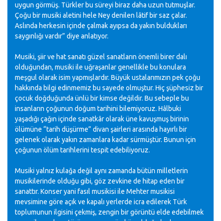
uygun görmüş. Türkler bu süreyi biraz daha uzun tutmuşlar.
Çoğu bir musiki aletini hele Ney denilen lâtif bir saz çalar.
Aslında herkesin içinde çalmak ayıpsa da yakın buldukları
saygınlığı vardır” diye anlatıyor.
Musiki, şiir ve hat sanatı güzel sanatların önemli birer dalı
olduğundan, musiki ile uğraşanlar genellikle bu konulara
meşgul olarak isim yapmışlardır. Büyük ustalarımızın pek çoğu
hakkında bilgi edinmemiz bu sayede olmuştur. Hiç şüphesiz bir
çocuk doğduğunda ünlü bir kimse değildir. Bu sebeple bu
insanların çoğunun doğum tarihini bilemiyoruz. Hâlbuki
yaşadığı çağın içinde sanatkâr olarak üne kavuşmuş birinin
ölümüne “tarih düşürme” divan şairleri arasında hayırlı bir
gelenek olarak yakın zamanlara kadar sürmüştür. Bunun için
çoğunun ölüm tarihlerini tespit edebiliyoruz.
Musiki yalnız kulağa değil aynı zamanda bütün milletlerin
musikilerinde olduğu gibi, göz zevkine de hitap eden bir
sanattır. Konser yani fasıl musikisi ile Mehter musikisi
mevsimine göre açık ve kapalı yerlerde icra edilerek Türk
toplumunun ilgisini çekmiş, zengin bir görüntü elde edebilmek