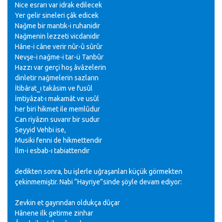
Nice esrarı var idrak edilecek
Yer gelir sineleri çâk edicek
Nağme bir mantık-i ruhanidir
Nağmenin lezzeti vicdanidir
Hâne-i câne verir nûr-û sûrûr
Nevşe-i nağme-i tar-ü Tanbûr
Hazzı var gerçi hoş âvâzelerin
dinletir nağmelerin sazların
İtibârat_ı takâsim ve fusûl
İmtiyâzat-ı makamât ve usûl
her biri hikmet ile memlûdur
Can riyâzın suvarır bir sudur
Seyyid Vehbi ise,
Musiki fenni de hikmettendir
İlm-i esbab-ı tabiattendir
dedikten sonra, bu işlerle uğraşanları küçük görmekten
çekinmemiştir. Nabi “Hayriye”sinde şöyle devam ediyor:
Zevkin et gayrından oldukça dûçar
Hânene ilk getirme zinhar