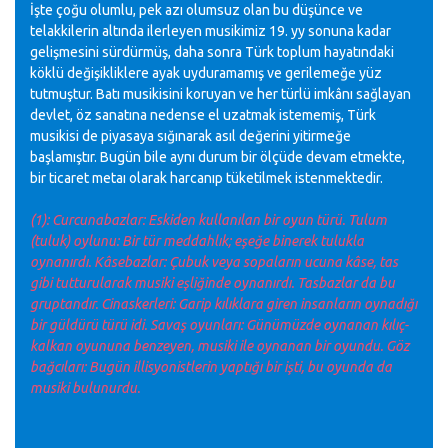
İşte çoğu olumlu, pek azı olumsuz olan bu düşünce ve
telakkilerin altında ilerleyen musikimiz 19. yy sonuna kadar
gelişmesini sürdürmüş, daha sonra Türk toplum hayatındaki
köklü değişikliklere ayak uyduramamış ve gerilemeğe yüz
tutmuştur. Batı musikisini koruyan ve her türlü imkânı sağlayan
devlet, öz sanatına nedense el uzatmak istememiş, Türk
musikisi de piyasaya sığınarak asıl değerini yitirmeğe
başlamıştır. Bugün bile aynı durum bir ölçüde devam etmekte,
bir ticaret metaı olarak harcanıp tüketilmek istenmektedir.
(1): Curcunabazlar: Eskiden kullanılan bir oyun türü. Tulum
(tuluk) oylunu: Bir tür meddahlık; eşeğe binerek tulukla
oynanırdı. Kâsebazlar: Çubuk veya sopaların ucuna kâse, tas
gibi tutturularak musiki eşliğinde oynanırdı. Tasbazlar da bu
gruptandır. Cinaskerleri: Garip kılıklara giren insanların oynadığı
bir güldürü türü idi. Savaş oyunları: Günümüzde oynanan kılıç-
kalkan oyununa benzeyen, musiki ile oynanan bir oyundu. Göz
bağcıları: Bugün illisyonistlerin yaptığı bir işti, bu oyunda da
musiki bulunurdu.