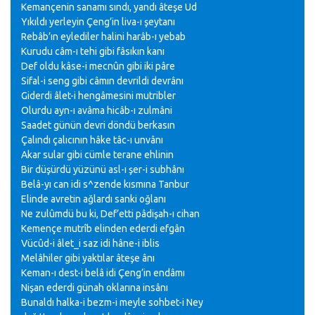
Kemançenin sanamı sındı, yandı âteşe Ud
Yıkıldı yerleyin Çeng’in liva-ı şeytanı
Rebâb’ın eylediler halini harâb-ı yebab
Kurudu câm-ı tehi gibi fâsıkın kanı
Def oldu kâse-i mecnûn gibi iki pâre
Sifal-i seng gibi câmın devrildi devrânı
Giderdi âlet-i hengâmesini mutribler
Olurdu ayn-ı avâma hicâb-ı zulmâni
Saadet günün devri döndü berkasın
Çalındı çalıcının hâke tâc-ı unvânı
Akar sular gibi cümle terane ehlinin
Bir düşürdü yüzünü asl-ı şer-i subhânı
Belâ-yı can idi s^zende kısmına Tanbur
Elinde avretin ağlardı sanki oğlanı
Ne zulûmdü bu ki, Def’etti pâdişah-ı cihan
Kemençe mutrîb elinden ederdi efgân
Vücûd-i âlet_i saz idi hâne-i iblis
Melâhiler gibi yaktılar âteşe ânı
Keman-ı dest-i belâ idi Çeng’in endâmı
Nişan ederdi günah oklarına insânı
Bunaldı halka-i bezm-i meyle sohbet-i Ney