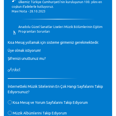
ülkemiz Türkiye Cumhuriyeti’nin kuruluşunun 100. yılını en
coşkun ifadelerle kutluyoruz.
Mavi Nota - 28.10.2023
♪
Anadolu Güzel Sanatlar Liseleri Müzik Bölümlerinin Eğitim
Programları Sorunları
Gülşah Sargın Kaptaş - 28.10.2023
Kısa Mesaj yollamak için sisteme girmeniz gerekmektedir.
♪
Üye olmak istiyorum!
GEÇMİŞ OLSUN TÜRKİYE!
Mavi Nota - 07.02.2023
Şifrenizi unuttunuz mu?
Anket
♪
30 yıl sonra karşılaşmak çok güzel Kurtuluş, teveccüh
etmişsin çok teşekkür ederim. Nerelerdesin? Bilgi verirsen
sevinirim, selamlar, sevgiler.
M.Semih Baylan - 08.01.2023
İnternetteki Müzik Sitelerinin En Çok Hangi Sayfalarını Takip
Ediyorsunuz?
♪
Değerli Müfit hocama en içten sevgi saygılarımı iletin
Kısa Mesaj ve Yorum Sayfalarını Takip Ediyorum
lütfen .Üniversite yıllarımda özel radyo yayıncılığı
yaptım.1994 yılında derginin bu daldaki ödülüne layık
Müzik Albümlerini Takip Ediyorum
görülmüştüm evde yıllar sonra plaketi buldum hadi bir