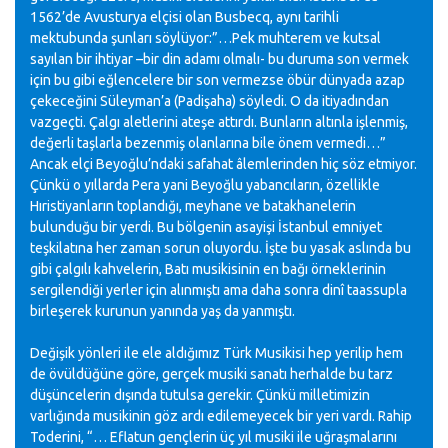
1562’de Avusturya elçisi olan Busbecq, aynı tarihli
mektubunda şunları söylüyor:”…Pek muhterem ve kutsal
sayılan bir ihtiyar –bir din adamı olmalı- bu duruma son vermek
için bu gibi eğlencelere bir son vermezse öbür dünyada azap
çekeceğini Süleyman’a (Padişaha) söyledi. O da itiyadından
vazgeçti. Çalgı aletlerini ateşe attırdı. Bunların altınla işlenmiş,
değerli taşlarla bezenmiş olanlarına bile önem vermedi…”
Ancak elçi Beyoğlu’ndaki safahat âlemlerinden hiç söz etmiyor.
Çünkü o yıllarda Pera yani Beyoğlu yabancıların, özellikle
Hıristiyanların toplandığı, meyhane ve batakhanelerin
bulunduğu bir yerdi. Bu bölgenin asayişi İstanbul emniyet
teşkilatına her zaman sorun oluyordu. İşte bu yasak aslında bu
gibi çalgılı kahvelerin, Batı musikisinin en bağı örneklerinin
sergilendiği yerler için alınmıştı ama daha sonra dinî taassupla
birleşerek kurunun yanında yaş da yanmıştı.
Değişik yönleri ile ele aldığımız Türk Musikisi hep yerilip hem
de övüldüğüne göre, gerçek musiki sanatı herhalde bu tarz
düşüncelerin dışında tutulsa gerekir. Çünkü milletimizin
varlığında musikinin göz ardı edilemeyecek bir yeri vardı. Rahip
Toderini, “… Eflatun gençlerin üç yıl musiki ile uğraşmalarını