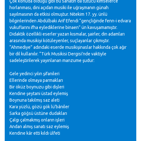
Çok konuda olduğu gibi bu sanatın da tutucu kimselerce
horlanması, dini açıdan musiki ile uğraşmanın günah
sayılmasının da etkisi olmuştur. Nitekim 17. yy. ünlü
bilginlerinden Abdülbaki Arif Efendi “gençliğinde fenn-i edvara
vukuflarını ifha eylediklerine binaen” ün kavuşamamıştır.
Didaktik özellikli eserler yazan kısmalar, şairler, din adamları
arasında musikiyi kötüleyenler, suçlayanlar çıkmıştır.
“Ahmediye” adındaki eserde musikişinaslar hakkında çok ağır
bir dil kullanılır. “Türk Musikisi Dergisi’nde vaktiyle
sadeleştirilerek yayınlanan manzume şudur:
Gele yedinci yılın şifanileri
Ellerinde olmaya parmakları
Bir öküz boynuzu gibi dişleri
Kendine şeytani üstad eylemiş
Boynuna takılmış saz aleti
Kara yüzlü, gözü gök lü’bâniler
Sarka göğsü üstüne dudakları
Çalgı çalmakmış onların işleri
Andan almış sanatı saz eylemiş
Kendine kâr etti kıldı ülfeti