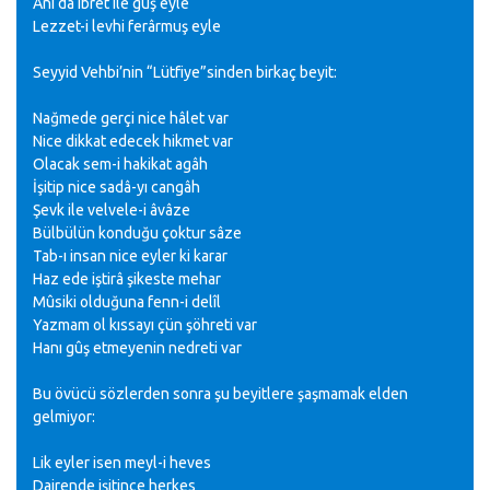
Ânı da ibret ile gûş eyle
Lezzet-i levhi ferârmuş eyle
Seyyid Vehbi’nin “Lütfiye”sinden birkaç beyit:
Nağmede gerçi nice hâlet var
Nice dikkat edecek hikmet var
Olacak sem-i hakikat agâh
İşitip nice sadâ-yı cangâh
Şevk ile velvele-i âvâze
Bülbülün konduğu çoktur sâze
Tab-ı insan nice eyler ki karar
Haz ede iştirâ şikeste mehar
Mûsiki olduğuna fenn-i delîl
Yazmam ol kıssayı çün şöhreti var
Hanı gûş etmeyenin nedreti var
Bu övücü sözlerden sonra şu beyitlere şaşmamak elden
gelmiyor:
Lik eyler isen meyl-i heves
Dairende işitince herkes