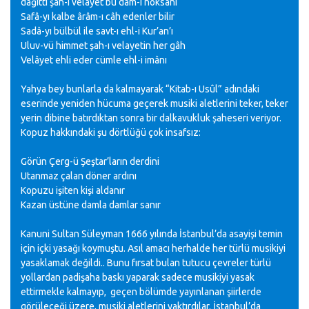
dağıttı şah-ı velayet bu dâm-i noksanı
Safâ-yı kalbe ârâm-ı câh edenler bilir
Sadâ-yı bülbül ile savt-ı ehl-i Kur’an’ı
Uluv-vü himmet şah-ı velayetin her gâh
Velâyet ehli eder cümle ehl-i imânı
Yahya bey bunlarla da kalmayarak “Kitab-ı Usûl” adındaki
eserinde yeniden hücuma geçerek musiki aletlerini teker, teker
yerin dibine batırdıktan sonra bir dalkavukluk şaheseri veriyor.
Kopuz hakkındaki şu dörtlüğü çok insafsız:
Görün Çerg-ü Şeştar’ların derdini
Utanmaz çalan döner ardını
Kopuzu işiten kişi aldanır
Kazan üstüne damla damlar sanır
Kanuni Sultan Süleyman 1666 yılında İstanbul’da asayişi temin
için içki yasağı koymuştu. Asıl amacı herhalde her türlü musikiyi
yasaklamak değildi.. Bunu fırsat bulan tutucu çevreler türlü
yollardan padişaha baskı yaparak sadece musikiyi yasak
ettirmekle kalmayıp, geçen bölümde yayınlanan şiirlerde
görüleceği üzere, musiki aletlerini yaktırdılar. İstanbul’da