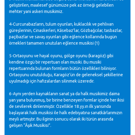
geliştirilen, maalesef günümüze pek az örneği gelebilen
mehter yani askeri musikimiz.
4-Curcunabazların, tulum oyunları, kuklacılık ve pehlivan
güreşlerinin, Cinaskerleri, Kâsebaz’lar, Gözbağcılar, tasbazlar,
paçibazlar ve savaş oyunları gibi eğlence kollarında bugün
örnekleri tamamen unutulan eğlence musikisi (1)
5-Ortaoyunu ve hayal oyunu, gölge oyunu (karagöz) gibi
kendine özgü bir repertuarı olan musiki. Bu musiki
repertuarında bulunan formların bütün özellikleri biliniyor.
Ortaoyunu unutulduğu, Karagöz’ün de geleneksel şekillerine
uyulmadığı için hafızalardan silinmek üzeredir.
6-Aynı yerden kaynaklanın sanat ya da halk musikimiz daima
yan yana bulunmuş, bir birine benzeyen formlar içinde her ikisi
de sevilerek dinlenmiştir. Özellikle 18.yy.ın ilk yarısında
başlayarak halk musikisi ile halk edebiyatına sanatkârlarımızın
meyli artmıştır. Bu ilginin sonucu olarak iki türün arasında
gelişen “Âşık Musikisi”.