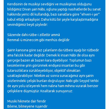
Kendisinin de musikiyi sevdiğini ve musikişinas olduğunu
bildiğimiz Divan şairi Nâbi, oğluna yaptığı nasihatlerde bu sanat
hakkında yerici dil kullandığı, bazı sanatlara göre “ehven-i şer”
kabul ettiği anlaşılıyor. Daha kötü bir şeyle karşılaştırmadığına
sevindiğimiz beyit şöyledir:
Sâzende dahi rütbe-i zillettir ammâ
Remmal-ü müneccim gibi menhüs değildir
Şairin kanısına göre saz çalanların da rütbesi aşağı bir rütbedir
ama falcılık kadar değildir. Demek ki insan Nâbi de olsa aynı
gerçeğe bazen ak bazen kara diyebiliyor. Toplumun bazı
kesimlerine şirin görünmek endişesi insanları bu gibi
tutarsızlıklara sürükleyebiliyor, objektif olmaktan
uzaklaştırabiliyor. Nitekim az sonra sunacağımız aynı şairin
sözlerindeki çelişki bunları doğruluyor. Nabi gibi Seyyid Vehbi
de aynı yolu izleyerek hem nalına ham mıhına vurarak benzer
çelişkilere düşmüştür. Kısaltarak sunuyoruz:
Musiki hikmete dair fendir
Bilene, bilmeyene ruşendir