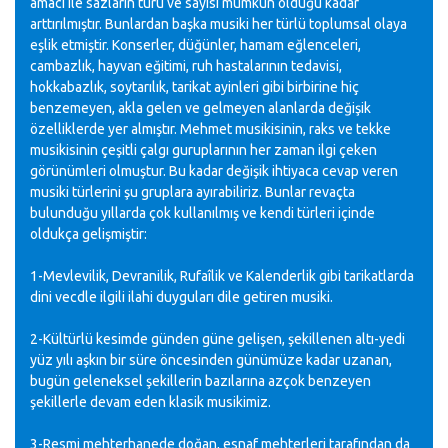
amacı ile sazların türü ve sayısı mümkün olduğu kadar
arttırılmıştır. Bunlardan başka musiki her türlü toplumsal olaya
eşlik etmiştir. Konserler, düğünler, hamam eğlenceleri,
cambazlık, hayvan eğitimi, ruh hastalarının tedavisi,
hokkabazlık, soytarılık, tarikat ayinleri gibi birbirine hiç
benzemeyen, akla gelen ve gelmeyen alanlarda değişik
özelliklerde yer almıştır. Mehmet musikisinin, raks ve tekke
musikisinin çeşitli çalgı guruplarının her zaman ilgi çeken
görünümleri olmuştur. Bu kadar değişik ihtiyaca cevap veren
musiki türlerini şu gruplara ayırabiliriz. Bunlar revaçta
bulunduğu yıllarda çok kullanılmış ve kendi türleri içinde
oldukça gelişmiştir:
1-Mevlevilik, Devranilik, Rufaîlik ve Kalenderlik gibi tarikatlarda
dini vecdle ilgili ilahi duyguları dile getiren musiki.
2-Kültürlü kesimde günden güne gelişen, şekillenen altı-yedi
yüz yılı aşkın bir süre öncesinden günümüze kadar uzanan,
bugün geleneksel şekillerin bazılarına azçok benzeyen
şekillerle devam eden klasik musikimiz.
3-Resmi mehterhanede doğan, esnaf mehterleri tarafından da