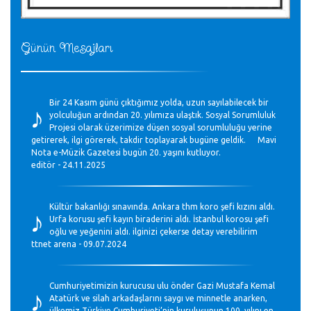
Günün Mesajları
♪
Bir 24 Kasım günü çıktığımız yolda, uzun sayılabilecek bir
yolculuğun ardından 20. yılımıza ulaştık. Sosyal Sorumluluk
Projesi olarak üzerimize düşen sosyal sorumluluğu yerine
getirerek, ilgi görerek, takdir toplayarak bugüne geldik. Mavi
Nota e-Müzik Gazetesi bugün 20. yaşını kutluyor.
editör - 24.11.2025
♪
Kültür bakanlığı sınavında. Ankara thm koro şefi kızını aldı.
Urfa korusu şefi kayın biraderini aldı. İstanbul korosu şefi
oğlu ve yeğenini aldı. ilginizi çekerse detay verebilirim
ttnet arena - 09.07.2024
♪
Cumhuriyetimizin kurucusu ulu önder Gazi Mustafa Kemal
Atatürk ve silah arkadaşlarını saygı ve minnetle anarken,
ülkemiz Türkiye Cumhuriyeti’nin kuruluşunun 100. yılını en