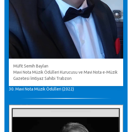
Müfit Semih Baylan
Mavi Nota Müzik Ödülleri Kurucusu ve Mavi Nota e-Müzik
Gazetesi İmtiyaz Sahibi Trabzon
30. Mavi Nota Müzik Ödülleri (2022)