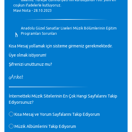
coşkun ifadelerle kutluyoruz.
Mavi Nota - 28.10.2023
♪
Anadolu Güzel Sanatlar Liseleri Müzik Bölümlerinin Eğitim
Programları Sorunları
Gülşah Sargın Kaptaş - 28.10.2023
Kısa Mesaj yollamak için sisteme girmeniz gerekmektedir.
♪
Üye olmak istiyorum!
GEÇMİŞ OLSUN TÜRKİYE!
Mavi Nota - 07.02.2023
Şifrenizi unuttunuz mu?
Anket
♪
30 yıl sonra karşılaşmak çok güzel Kurtuluş, teveccüh
etmişsin çok teşekkür ederim. Nerelerdesin? Bilgi verirsen
sevinirim, selamlar, sevgiler.
M.Semih Baylan - 08.01.2023
İnternetteki Müzik Sitelerinin En Çok Hangi Sayfalarını Takip
Ediyorsunuz?
♪
Değerli Müfit hocama en içten sevgi saygılarımı iletin
Kısa Mesaj ve Yorum Sayfalarını Takip Ediyorum
lütfen .Üniversite yıllarımda özel radyo yayıncılığı
yaptım.1994 yılında derginin bu daldaki ödülüne layık
Müzik Albümlerini Takip Ediyorum
görülmüştüm evde yıllar sonra plaketi buldum hadi bir