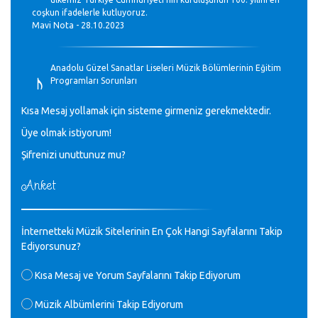
coşkun ifadelerle kutluyoruz.
Mavi Nota - 28.10.2023
♪
Anadolu Güzel Sanatlar Liseleri Müzik Bölümlerinin Eğitim
Programları Sorunları
Gülşah Sargın Kaptaş - 28.10.2023
Kısa Mesaj yollamak için sisteme girmeniz gerekmektedir.
♪
Üye olmak istiyorum!
GEÇMİŞ OLSUN TÜRKİYE!
Mavi Nota - 07.02.2023
Şifrenizi unuttunuz mu?
Anket
♪
30 yıl sonra karşılaşmak çok güzel Kurtuluş, teveccüh
etmişsin çok teşekkür ederim. Nerelerdesin? Bilgi verirsen
sevinirim, selamlar, sevgiler.
M.Semih Baylan - 08.01.2023
İnternetteki Müzik Sitelerinin En Çok Hangi Sayfalarını Takip
Ediyorsunuz?
♪
Değerli Müfit hocama en içten sevgi saygılarımı iletin
Kısa Mesaj ve Yorum Sayfalarını Takip Ediyorum
lütfen .Üniversite yıllarımda özel radyo yayıncılığı
yaptım.1994 yılında derginin bu daldaki ödülüne layık
Müzik Albümlerini Takip Ediyorum
görülmüştüm evde yıllar sonra plaketi buldum hadi bir