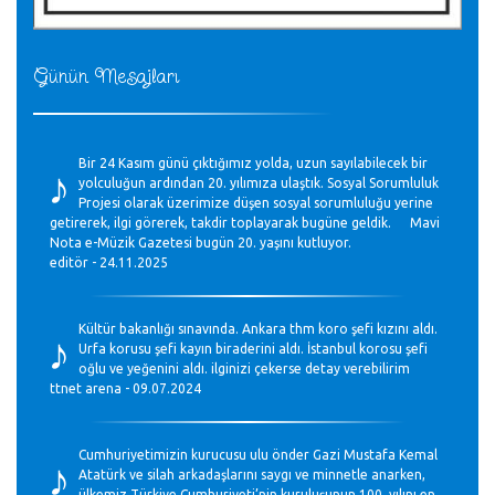
Günün Mesajları
♪
Bir 24 Kasım günü çıktığımız yolda, uzun sayılabilecek bir
yolculuğun ardından 20. yılımıza ulaştık. Sosyal Sorumluluk
Projesi olarak üzerimize düşen sosyal sorumluluğu yerine
getirerek, ilgi görerek, takdir toplayarak bugüne geldik. Mavi
Nota e-Müzik Gazetesi bugün 20. yaşını kutluyor.
editör - 24.11.2025
♪
Kültür bakanlığı sınavında. Ankara thm koro şefi kızını aldı.
Urfa korusu şefi kayın biraderini aldı. İstanbul korosu şefi
oğlu ve yeğenini aldı. ilginizi çekerse detay verebilirim
ttnet arena - 09.07.2024
♪
Cumhuriyetimizin kurucusu ulu önder Gazi Mustafa Kemal
Atatürk ve silah arkadaşlarını saygı ve minnetle anarken,
ülkemiz Türkiye Cumhuriyeti’nin kuruluşunun 100. yılını en