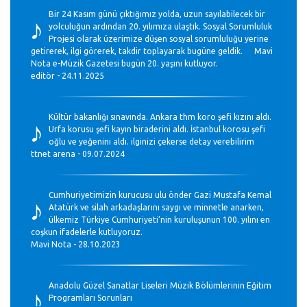
♪
Bir 24 Kasım günü çıktığımız yolda, uzun sayılabilecek bir
yolculuğun ardından 20. yılımıza ulaştık. Sosyal Sorumluluk
Projesi olarak üzerimize düşen sosyal sorumluluğu yerine
getirerek, ilgi görerek, takdir toplayarak bugüne geldik. Mavi
Nota e-Müzik Gazetesi bugün 20. yaşını kutluyor.
editör - 24.11.2025
♪
Kültür bakanlığı sınavında. Ankara thm koro şefi kızını aldı.
Urfa korusu şefi kayın biraderini aldı. İstanbul korosu şefi
oğlu ve yeğenini aldı. ilginizi çekerse detay verebilirim
ttnet arena - 09.07.2024
♪
Cumhuriyetimizin kurucusu ulu önder Gazi Mustafa Kemal
Atatürk ve silah arkadaşlarını saygı ve minnetle anarken,
ülkemiz Türkiye Cumhuriyeti’nin kuruluşunun 100. yılını en
coşkun ifadelerle kutluyoruz.
Mavi Nota - 28.10.2023
♪
Anadolu Güzel Sanatlar Liseleri Müzik Bölümlerinin Eğitim
Programları Sorunları