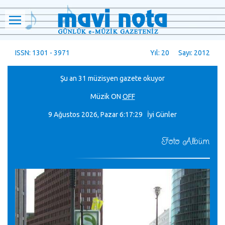
ISSN: 1301 - 3971
Yıl: 20 Sayı: 2012
Şu an 31 müzisyen gazete okuyor
Müzik
ON
OFF
9 Ağustos 2026, Pazar
6:17:32 İyi Günler
Foto Albüm