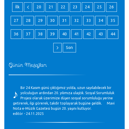
İlk
20
21
22
23
24
25
26
27
28
29
30
31
32
33
34
35
36
37
38
39
40
41
42
43
44
Son
Günün Mesajları
♪
Bir 24 Kasım günü çıktığımız yolda, uzun sayılabilecek bir
yolculuğun ardından 20. yılımıza ulaştık. Sosyal Sorumluluk
Projesi olarak üzerimize düşen sosyal sorumluluğu yerine
getirerek, ilgi görerek, takdir toplayarak bugüne geldik. Mavi
Nota e-Müzik Gazetesi bugün 20. yaşını kutluyor.
editör - 24.11.2025