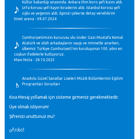
♪
Kültür bakanlığı sınavında. Ankara thm koro şefi kızını aldı.
Urfa korusu şefi kayın biraderini aldı. İstanbul korosu şefi
oğlu ve yeğenini aldı. ilginizi çekerse detay verebilirim
ttnet arena - 09.07.2024
♪
Cumhuriyetimizin kurucusu ulu önder Gazi Mustafa Kemal
Atatürk ve silah arkadaşlarını saygı ve minnetle anarken,
ülkemiz Türkiye Cumhuriyeti’nin kuruluşunun 100. yılını en
coşkun ifadelerle kutluyoruz.
Mavi Nota - 28.10.2023
♪
Anadolu Güzel Sanatlar Liseleri Müzik Bölümlerinin Eğitim
Programları Sorunları
Gülşah Sargın Kaptaş - 28.10.2023
Kısa Mesaj yollamak için sisteme girmeniz gerekmektedir.
♪
Üye olmak istiyorum!
GEÇMİŞ OLSUN TÜRKİYE!
Mavi Nota - 07.02.2023
Şifrenizi unuttunuz mu?
Anket
♪
30 yıl sonra karşılaşmak çok güzel Kurtuluş, teveccüh
etmişsin çok teşekkür ederim. Nerelerdesin? Bilgi verirsen