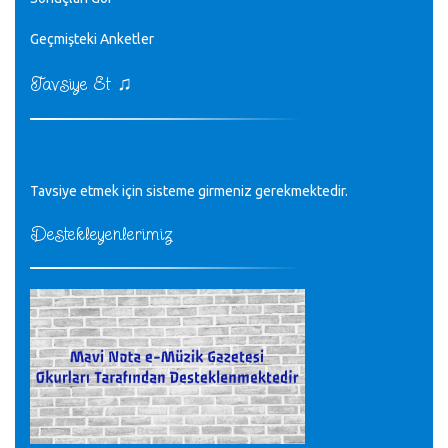
♪
Geçmişteki Anketler
sayın müfit bey bilgilerinizi kontrol edi 6440 sayılı cso
kurulrş kanununda 4 b diye bir tanım yoktur
CÜNEYT BALKIZ - 15.11.2022
♫
Tavsiye Et
Tüm Mesajlar
Tavsiye etmek için sisteme girmeniz gerekmektedir.
Destekleyenlerimiz