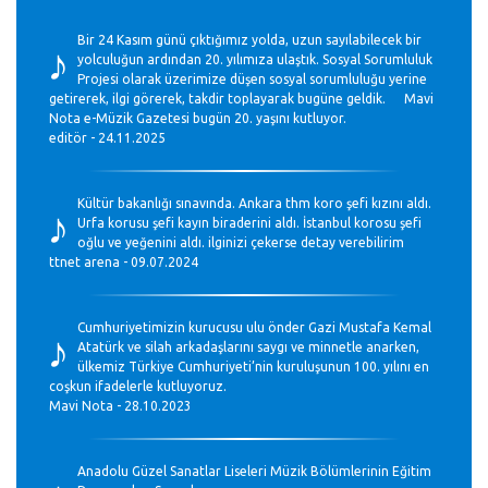
♪
Bir 24 Kasım günü çıktığımız yolda, uzun sayılabilecek bir
yolculuğun ardından 20. yılımıza ulaştık. Sosyal Sorumluluk
Projesi olarak üzerimize düşen sosyal sorumluluğu yerine
getirerek, ilgi görerek, takdir toplayarak bugüne geldik. Mavi
Nota e-Müzik Gazetesi bugün 20. yaşını kutluyor.
editör - 24.11.2025
♪
Kültür bakanlığı sınavında. Ankara thm koro şefi kızını aldı.
Urfa korusu şefi kayın biraderini aldı. İstanbul korosu şefi
oğlu ve yeğenini aldı. ilginizi çekerse detay verebilirim
ttnet arena - 09.07.2024
♪
Cumhuriyetimizin kurucusu ulu önder Gazi Mustafa Kemal
Atatürk ve silah arkadaşlarını saygı ve minnetle anarken,
ülkemiz Türkiye Cumhuriyeti’nin kuruluşunun 100. yılını en
coşkun ifadelerle kutluyoruz.
Mavi Nota - 28.10.2023
Anadolu Güzel Sanatlar Liseleri Müzik Bölümlerinin Eğitim