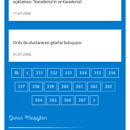
açıklaması: "Karadeniz’in ve Karadenizl
11.07.2006
Ordu’da uluslararası gitarlar buluşuyor
01.07.2006
İlk
351
352
353
354
355
356
357
358
359
360
361
362
363
364
365
366
367
Günün Mesajları