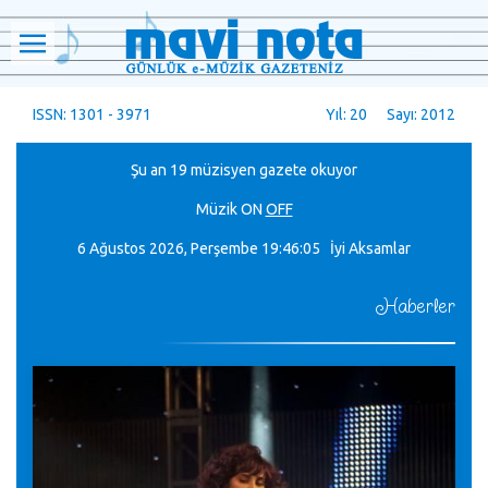
ISSN: 1301 - 3971
Yıl: 20 Sayı: 2012
Şu an 19 müzisyen gazete okuyor
Müzik
ON
OFF
6 Ağustos 2026, Perşembe
19:46:08 İyi Aksamlar
Haberler