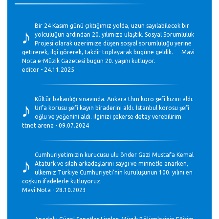
♪
Bir 24 Kasım günü çıktığımız yolda, uzun sayılabilecek bir
yolculuğun ardından 20. yılımıza ulaştık. Sosyal Sorumluluk
Projesi olarak üzerimize düşen sosyal sorumluluğu yerine
getirerek, ilgi görerek, takdir toplayarak bugüne geldik. Mavi
Nota e-Müzik Gazetesi bugün 20. yaşını kutluyor.
editör - 24.11.2025
♪
Kültür bakanlığı sınavında. Ankara thm koro şefi kızını aldı.
Urfa korusu şefi kayın biraderini aldı. İstanbul korosu şefi
oğlu ve yeğenini aldı. ilginizi çekerse detay verebilirim
ttnet arena - 09.07.2024
♪
Cumhuriyetimizin kurucusu ulu önder Gazi Mustafa Kemal
Atatürk ve silah arkadaşlarını saygı ve minnetle anarken,
ülkemiz Türkiye Cumhuriyeti’nin kuruluşunun 100. yılını en
coşkun ifadelerle kutluyoruz.
Mavi Nota - 28.10.2023