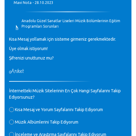
Mavi Nota - 28.10.2023
♪
Anadolu Güzel Sanatlar Liseleri Müzik Bölümlerinin Eğitim
Programları Sorunları
Gülşah Sargın Kaptaş - 28.10.2023
Kısa Mesaj yollamak için sisteme girmeniz gerekmektedir.
♪
Üye olmak istiyorum!
GEÇMİŞ OLSUN TÜRKİYE!
Mavi Nota - 07.02.2023
Şifrenizi unuttunuz mu?
Anket
♪
30 yıl sonra karşılaşmak çok güzel Kurtuluş, teveccüh
etmişsin çok teşekkür ederim. Nerelerdesin? Bilgi verirsen
sevinirim, selamlar, sevgiler.
M.Semih Baylan - 08.01.2023
İnternetteki Müzik Sitelerinin En Çok Hangi Sayfalarını Takip
Ediyorsunuz?
♪
Değerli Müfit hocama en içten sevgi saygılarımı iletin
Kısa Mesaj ve Yorum Sayfalarını Takip Ediyorum
lütfen .Üniversite yıllarımda özel radyo yayıncılığı
yaptım.1994 yılında derginin bu daldaki ödülüne layık
Müzik Albümlerini Takip Ediyorum
görülmüştüm evde yıllar sonra plaketi buldum hadi bir
internetten arayayım dediğimde ikinci büyük şoku yaşadım 1994
İnceleme ve Araştırma Sayfalarını Takip Ediyorum
de verdiği ödülü değerli hocam arşivinde fotoğraf larımız ile