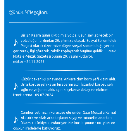
Günün Mesajları
♪
Bir 24 Kasım günü çıktığımız yolda, uzun sayılabilecek bir
yolculuğun ardından 20. yılımıza ulaştık. Sosyal Sorumluluk
Projesi olarak üzerimize düşen sosyal sorumluluğu yerine
getirerek, ilgi görerek, takdir toplayarak bugüne geldik. Mavi
Nota e-Müzik Gazetesi bugün 20. yaşını kutluyor.
editör - 24.11.2025
♪
Kültür bakanlığı sınavında. Ankara thm koro şefi kızını aldı.
Urfa korusu şefi kayın biraderini aldı. İstanbul korosu şefi
oğlu ve yeğenini aldı. ilginizi çekerse detay verebilirim
ttnet arena - 09.07.2024
♪
Cumhuriyetimizin kurucusu ulu önder Gazi Mustafa Kemal
Atatürk ve silah arkadaşlarını saygı ve minnetle anarken,
ülkemiz Türkiye Cumhuriyeti’nin kuruluşunun 100. yılını en
coşkun ifadelerle kutluyoruz.