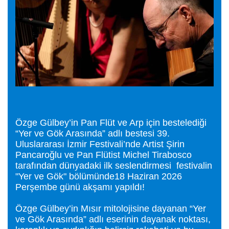
Özge Gülbey’in Pan Flüt ve Arp için bestelediği
“Yer ve Gök Arasında” adlı bestesi 39.
Uluslararası İzmir Festivali’nde Artist Şirin
Pancaroğlu ve Pan Flütist Michel Tirabosco
tarafından dünyadaki ilk seslendirmesi festivalin
"Yer ve Gök" bölümünde18 Haziran 2026
Perşembe günü akşamı yapıldı!
Özge Gülbey’in Mısır mitolojisine dayanan “Yer
ve Gök Arasında” adlı eserinin dayanak noktası,