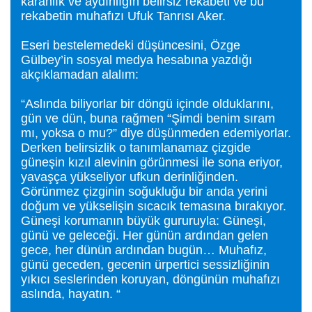
karanlık ve aydınlığın belirsiz rekabeti ve bu
rekabetin muhafızı Ufuk Tanrısı Aker.
Eseri bestelemedeki düşüncesini, Özge
Gülbey’in sosyal medya hesabına yazdığı
akçıklamadan alalım:
“Aslında biliyorlar bir döngü içinde olduklarını,
gün ve dün, buna rağmen “Şimdi benim sıram
mı, yoksa o mu?” diye düşünmeden edemiyorlar.
Derken belirsizlik o tanımlanamaz çizgide
güneşin kızıl alevinin görünmesi ile sona eriyor,
yavaşça yükseliyor ufkun derinliğinden.
Görünmez çizginin soğukluğu bir anda yerini
doğum ve yükselişin sıcacık temasına bırakıyor.
Güneşi korumanın büyük gururuyla: Güneşi,
günü ve geleceği. Her günün ardından gelen
gece, her dünün ardından bugün… Muhafız,
günü geceden, gecenin ürpertici sessizliğinin
yıkıcı seslerinden koruyan, döngünün muhafızı
aslında, hayatın. “