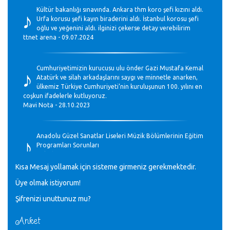
♪
Kültür bakanlığı sınavında. Ankara thm koro şefi kızını aldı.
Urfa korusu şefi kayın biraderini aldı. İstanbul korosu şefi
oğlu ve yeğenini aldı. ilginizi çekerse detay verebilirim
ttnet arena - 09.07.2024
♪
Cumhuriyetimizin kurucusu ulu önder Gazi Mustafa Kemal
Atatürk ve silah arkadaşlarını saygı ve minnetle anarken,
ülkemiz Türkiye Cumhuriyeti’nin kuruluşunun 100. yılını en
coşkun ifadelerle kutluyoruz.
Mavi Nota - 28.10.2023
♪
Anadolu Güzel Sanatlar Liseleri Müzik Bölümlerinin Eğitim
Programları Sorunları
Gülşah Sargın Kaptaş - 28.10.2023
Kısa Mesaj yollamak için sisteme girmeniz gerekmektedir.
♪
Üye olmak istiyorum!
GEÇMİŞ OLSUN TÜRKİYE!
Mavi Nota - 07.02.2023
Şifrenizi unuttunuz mu?
Anket
30 yıl sonra karşılaşmak çok güzel Kurtuluş, teveccüh