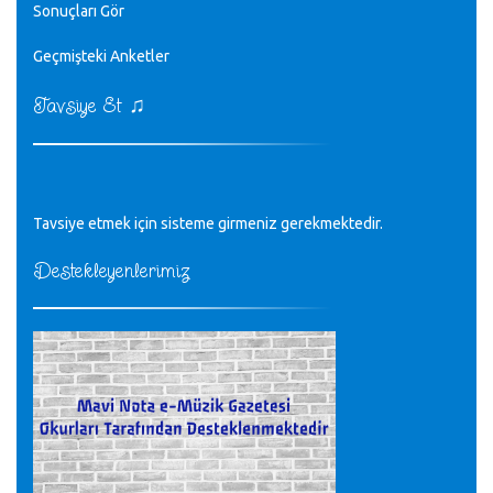
Sonuçları Gör
♪
Geçmişteki Anketler
sayın müfit bey bilgilerinizi kontrol edi 6440 sayılı cso
kurulrş kanununda 4 b diye bir tanım yoktur
CÜNEYT BALKIZ - 15.11.2022
♫
Tavsiye Et
Tüm Mesajlar
Tavsiye etmek için sisteme girmeniz gerekmektedir.
Destekleyenlerimiz