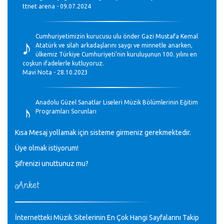
ttnet arena - 09.07.2024
♪
Cumhuriyetimizin kurucusu ulu önder Gazi Mustafa Kemal
Atatürk ve silah arkadaşlarını saygı ve minnetle anarken,
ülkemiz Türkiye Cumhuriyeti’nin kuruluşunun 100. yılını en
coşkun ifadelerle kutluyoruz.
Mavi Nota - 28.10.2023
♪
Anadolu Güzel Sanatlar Liseleri Müzik Bölümlerinin Eğitim
Programları Sorunları
Gülşah Sargın Kaptaş - 28.10.2023
Kısa Mesaj yollamak için sisteme girmeniz gerekmektedir.
♪
Üye olmak istiyorum!
GEÇMİŞ OLSUN TÜRKİYE!
Mavi Nota - 07.02.2023
Şifrenizi unuttunuz mu?
Anket
♪
30 yıl sonra karşılaşmak çok güzel Kurtuluş, teveccüh
etmişsin çok teşekkür ederim. Nerelerdesin? Bilgi verirsen
sevinirim, selamlar, sevgiler.
M.Semih Baylan - 08.01.2023
İnternetteki Müzik Sitelerinin En Çok Hangi Sayfalarını Takip