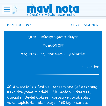
ISSN: 1301 - 3971
Yıl: 20 Sayı: 2012
Şu an 13 müzisyen gazete okuyor
Müzik
ON
OFF
9 Ağustos 2026, Pazar
4:42:23 İyi Aksamlar
Haberler
40. Ankara Müzik Festivali kapsamında Şef Vakhtang
Kakhidze yönetimindeki Tiflis Senfoni Orkestrası,
Gürcistan Devlet Çoksesli Korosu ve çocuk solist
vokal topluluklarından oluşan 160 kişilik sanatçı