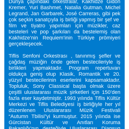
Dünya çapındaki orkestralar, Kakhidze Gidon
Kremer, Yuri Bashmet, Natalia Gutman, Michel
Legrand, Jan Garbarek, José Carreras, gibi pek
çok seçkin sanatçıyla iş birliği yapmış bir şef ve
film ve tiyatro yapımları için müzikler, caz
besteleri ve pop şarkıları da bestelemiş olan
Kakhidze’nin Requiem’inin Türkiye prömiyeri
gerçekleşecek.
Tiflis Senfoni Orkestrası , tanınmış şefler ve
çağdaş müziğin önde gelen bestecileriyle iş
birlikleri yapmaktadır. Program repertuvarı
oldukça geniş olup Klasik, Romantik ve 20.
yüzyıl bestecilerinin eserlerini kapsamaktadır.
Topluluk, Sony Classical başta olmak üzere
çeşitli uluslararası müzik şirketleri için 150’den
fazla eser kaydetmiştir. 1993 yılında Tiflis Kültür
Merkezi ve Tiflis Belediyesi iş birliğiyle her yıl
düzenlenen Uluslararası Müzik Festivali
“Autumn Tbilisi”yi kurmuştur. 2015 yılında ise
Gürcistan Kültür ve Anıtları Koruma
Bakanlığı’nın desteğiyle Uluslararası Djansug