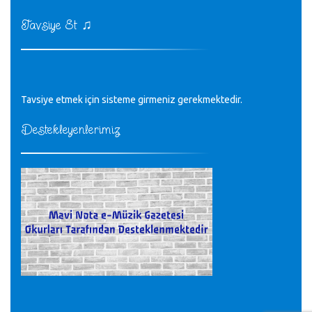
♪
kurulrş kanununda 4 b diye bir tanım yoktur
CÜNEYT BALKIZ - 15.11.2022
♫
Tavsiye Et
Tüm Mesajlar
Tavsiye etmek için sisteme girmeniz gerekmektedir.
Destekleyenlerimiz