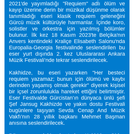
2021'de yayımladığı "Requiem" adlı ölüm ve
kayıp üzerine derin bir müzikal düşünme olarak
tanımladığı eseri klasik requiem geleneğini
Gürcü müzik kültürüyle harmanlar. İçinde koro,
solistler ve orkestra için yazılmış bölümler
bulunur. İlk kez 18 Kasım 2023'te Belçika'nın
Anvers kentindeki Kraliçe Elisabeth Salonu'nda
Europalia-Georgia festivalinde seslendirilen bu
eser yurt dışında 2. kez Uluslararası Ankara
Müzik Festivali’nde tekrar seslendirilecek.
Kakhidze, bu eseri yazarken "Her besteci
requiem yazamaz; bunun için ölümü ve kaybı
derinden yaşamış olmak gerekir" diyerek kişisel
bir içsel zorunlulukla hareket ettiğini belirtmiştir.
Eser Festivalde Gürcistan’ın dünyaca ünlü şefi
Şef Jansug Kakhizde ve yakın dostu Festivali
bugünlere taşıyan Sevda Cenap And Müzik
Vakfı’nın 28 yıllık başkanı Mehmet Başman
anısına seslendirilecek.