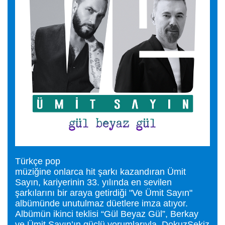
Türkçe pop
müziğine onlarca hit şarkı kazandıran Ümit
Sayın, kariyerinin 33. yılında en sevilen
şarkılarını bir araya getirdiği "Ve Ümit Sayın"
albümünde unutulmaz düetlere imza atıyor.
Albümün ikinci teklisi “Gül Beyaz Gül”, Berkay
ve Ümit Sayın’ın güçlü yorumlarıyla, DokuzSekiz