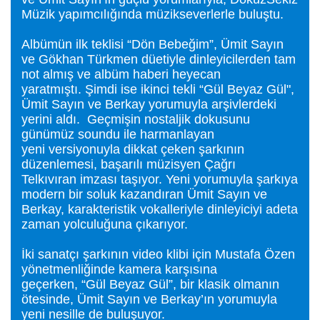
Müzik yapımcılığında müzikseverlerle buluştu.
Albümün ilk teklisi “Dön Bebeğim”, Ümit Sayın
ve Gökhan Türkmen düetiyle dinleyicilerden tam
not almış ve albüm haberi heyecan
yaratmıştı. Şimdi ise ikinci tekli “Gül Beyaz Gül",
Ümit Sayın ve Berkay yorumuyla arşivlerdeki
yerini aldı. Geçmişin nostaljik dokusunu
günümüz soundu ile harmanlayan
yeni versiyonuyla dikkat çeken şarkının
düzenlemesi, başarılı müzisyen Çağrı
Telkıvıran imzası taşıyor. Yeni yorumuyla şarkıya
modern bir soluk kazandıran Ümit Sayın ve
Berkay, karakteristik vokalleriyle dinleyiciyi adeta
zaman yolculuğuna çıkarıyor.
İki sanatçı şarkının video klibi için Mustafa Özen
yönetmenliğinde kamera karşısına
geçerken, “Gül Beyaz Gül”, bir klasik olmanın
ötesinde, Ümit Sayın ve Berkay’ın yorumuyla
yeni nesille de buluşuyor.