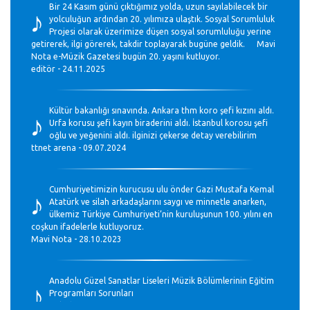
♪
Bir 24 Kasım günü çıktığımız yolda, uzun sayılabilecek bir
yolculuğun ardından 20. yılımıza ulaştık. Sosyal Sorumluluk
Projesi olarak üzerimize düşen sosyal sorumluluğu yerine
getirerek, ilgi görerek, takdir toplayarak bugüne geldik. Mavi
Nota e-Müzik Gazetesi bugün 20. yaşını kutluyor.
editör - 24.11.2025
♪
Kültür bakanlığı sınavında. Ankara thm koro şefi kızını aldı.
Urfa korusu şefi kayın biraderini aldı. İstanbul korosu şefi
oğlu ve yeğenini aldı. ilginizi çekerse detay verebilirim
ttnet arena - 09.07.2024
♪
Cumhuriyetimizin kurucusu ulu önder Gazi Mustafa Kemal
Atatürk ve silah arkadaşlarını saygı ve minnetle anarken,
ülkemiz Türkiye Cumhuriyeti’nin kuruluşunun 100. yılını en
coşkun ifadelerle kutluyoruz.
Mavi Nota - 28.10.2023
♪
Anadolu Güzel Sanatlar Liseleri Müzik Bölümlerinin Eğitim
Programları Sorunları
Gülşah Sargın Kaptaş - 28.10.2023