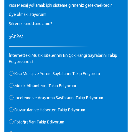
Kısa Mesaj yollamak için sisteme girmeniz gerekmektedir.
♪
Üye olmak istiyorum!
GEÇMİŞ OLSUN TÜRKİYE!
Mavi Nota - 07.02.2023
Şifrenizi unuttunuz mu?
Anket
♪
30 yıl sonra karşılaşmak çok güzel Kurtuluş, teveccüh
etmişsin çok teşekkür ederim. Nerelerdesin? Bilgi verirsen
sevinirim, selamlar, sevgiler.
M.Semih Baylan - 08.01.2023
İnternetteki Müzik Sitelerinin En Çok Hangi Sayfalarını Takip
Ediyorsunuz?
♪
Değerli Müfit hocama en içten sevgi saygılarımı iletin
Kısa Mesaj ve Yorum Sayfalarını Takip Ediyorum
lütfen .Üniversite yıllarımda özel radyo yayıncılığı
yaptım.1994 yılında derginin bu daldaki ödülüne layık
Müzik Albümlerini Takip Ediyorum
görülmüştüm evde yıllar sonra plaketi buldum hadi bir
internetten arayayım dediğimde ikinci büyük şoku yaşadım 1994
İnceleme ve Araştırma Sayfalarını Takip Ediyorum
de verdiği ödülü değerli hocam arşivinde fotoğraf larımız ile
yayınlamaya devam ediyor.ne büyük bir emek emeği geçen
herkese en derin saygılarımı sunarım.Ne olur hocamın
Duyuruları ve Haberleri Takip Ediyorum
ellerinden benim için öpün.
Kurtuluş Çelebi - 07.01.2023
Fotoğrafları Takip Ediyorum