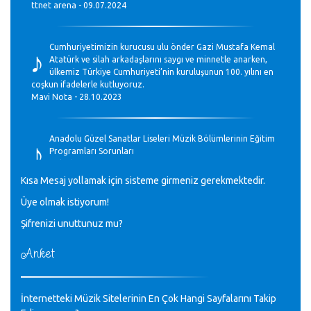
ttnet arena - 09.07.2024
♪
Cumhuriyetimizin kurucusu ulu önder Gazi Mustafa Kemal
Atatürk ve silah arkadaşlarını saygı ve minnetle anarken,
ülkemiz Türkiye Cumhuriyeti’nin kuruluşunun 100. yılını en
coşkun ifadelerle kutluyoruz.
Mavi Nota - 28.10.2023
♪
Anadolu Güzel Sanatlar Liseleri Müzik Bölümlerinin Eğitim
Programları Sorunları
Gülşah Sargın Kaptaş - 28.10.2023
Kısa Mesaj yollamak için sisteme girmeniz gerekmektedir.
♪
Üye olmak istiyorum!
GEÇMİŞ OLSUN TÜRKİYE!
Mavi Nota - 07.02.2023
Şifrenizi unuttunuz mu?
Anket
♪
30 yıl sonra karşılaşmak çok güzel Kurtuluş, teveccüh
etmişsin çok teşekkür ederim. Nerelerdesin? Bilgi verirsen
sevinirim, selamlar, sevgiler.
M.Semih Baylan - 08.01.2023
İnternetteki Müzik Sitelerinin En Çok Hangi Sayfalarını Takip