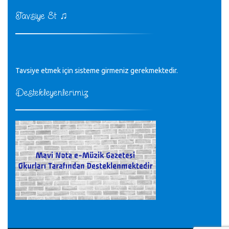
♪
kurulrş kanununda 4 b diye bir tanım yoktur
CÜNEYT BALKIZ - 15.11.2022
♫
Tavsiye Et
Tüm Mesajlar
Tavsiye etmek için sisteme girmeniz gerekmektedir.
Destekleyenlerimiz