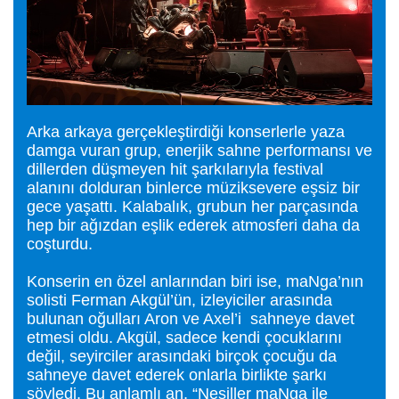
Arka arkaya gerçekleştirdiği konserlerle yaza
damga vuran grup, enerjik sahne performansı ve
dillerden düşmeyen hit şarkılarıyla festival
alanını dolduran binlerce müziksevere eşsiz bir
gece yaşattı. Kalabalık, grubun her parçasında
hep bir ağızdan eşlik ederek atmosferi daha da
coşturdu.
Konserin en özel anlarından biri ise, maNga’nın
solisti Ferman Akgül’ün, izleyiciler arasında
bulunan oğulları Aron ve Axel’i sahneye davet
etmesi oldu. Akgül, sadece kendi çocuklarını
değil, seyirciler arasındaki birçok çocuğu da
sahneye davet ederek onlarla birlikte şarkı
söyledi. Bu anlamlı an, “Nesiller maNga ile