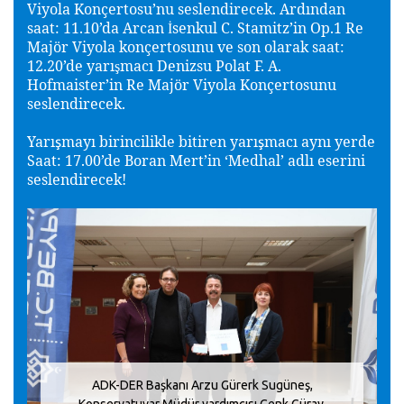
Viyola Konçertosu’nu seslendirecek. Ardından
saat: 11.10’da Arcan
senkul C. Stamitz’in Op.1 Re
İ
Majör Viyola konçertosunu ve son olarak saat:
12.20’de yarı
macı Denizsu Polat F. A.
ş
Hofmaister’in Re Majör Viyola Konçertosunu
seslendirecek.
Yarı
mayı birincilikle bitiren yarı
macı aynı yerde
ş
ş
Saat: 17.00’de Boran Mert’in ‘Medhal’ adlı eserini
seslendirecek!
ADK-DER Başkanı Arzu Gürerk Sugüneş,