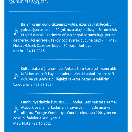
Günün Mesajları
♪
Bir 24 Kasım günü çıktığımız yolda, uzun sayılabilecek bir
yolculuğun ardından 20. yılımıza ulaştık. Sosyal Sorumluluk
Projesi olarak üzerimize düşen sosyal sorumluluğu yerine
getirerek, ilgi görerek, takdir toplayarak bugüne geldik. Mavi
Nota e-Müzik Gazetesi bugün 20. yaşını kutluyor.
editör - 24.11.2025
♪
Kültür bakanlığı sınavında. Ankara thm koro şefi kızını aldı.
Urfa korusu şefi kayın biraderini aldı. İstanbul korosu şefi
oğlu ve yeğenini aldı. ilginizi çekerse detay verebilirim
ttnet arena - 09.07.2024
♪
Cumhuriyetimizin kurucusu ulu önder Gazi Mustafa Kemal
Atatürk ve silah arkadaşlarını saygı ve minnetle anarken,
ülkemiz Türkiye Cumhuriyeti’nin kuruluşunun 100. yılını en
coşkun ifadelerle kutluyoruz.
Mavi Nota - 28.10.2023