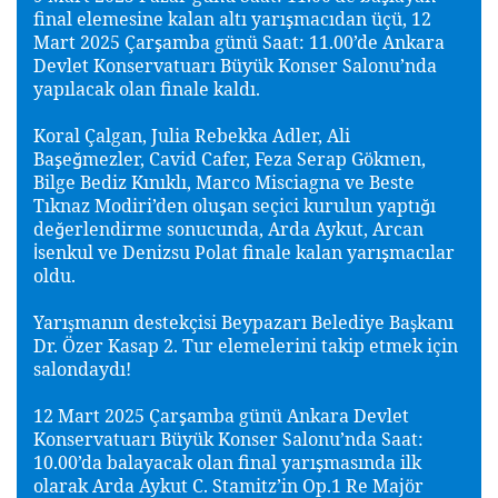
final elemesine kalan altı yarı
macıdan üçü, 12
ş
Mart 2025 Çar
amba günü Saat: 11.00’de Ankara
ş
Devlet Konservatuarı Büyük Konser Salonu’nda
yapılacak olan finale kaldı.
Koral Çalgan, Julia Rebekka Adler, Ali
Ba
e
mezler, Cavid Cafer, Feza Serap Gökmen,
ş
ğ
Bilge Bediz Kınıklı, Marco Misciagna ve Beste
Tıknaz Modiri’den olu
an seçici kurulun yaptı
ı
ş
ğ
de
erlendirme sonucunda, Arda Aykut, Arcan
ğ
senkul ve Denizsu Polat finale kalan yarı
macılar
İ
ş
oldu.
Yarı
manın destekçisi Beypazarı Belediye Ba
kanı
ş
ş
Dr. Özer Kasap 2. Tur elemelerini takip etmek için
salondaydı!
12 Mart 2025 Çar
amba günü Ankara Devlet
ş
Konservatuarı Büyük Konser Salonu’nda Saat:
10.00’da ba
layacak olan
final yarı
masında ilk
ş
olarak Arda Aykut C. Stamitz’in Op.1 Re Majör