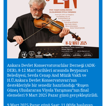
Ankara Devlet Konservatuvarlılar Derne
i (ADK-
ğ
DER), 8-12 Mart tarihleri arasında Beypazarı
Belediyesi, Sevda Cenap And Müzik Vakfı ve
H.Ü.Ankara Devlet Konservatuvarı’nın
destekleriyle bir senedir hazırlandı
ı “Ru
en
ğ
ş
Güne
Uluslararası Viyola Yarı
ması”nın final
ş
ş
elemeleri 9 Mart 2025 Pazar günü gerçekle
tirildi.
ş
9 Mart 2025 Pazar günü Saat: 11.00’de ba
layan
ş