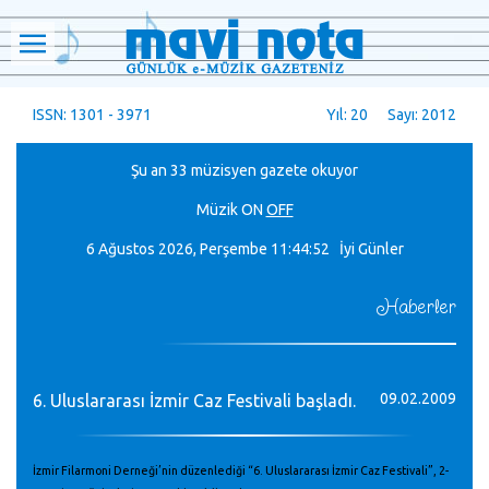
ISSN: 1301 - 3971
Yıl: 20 Sayı: 2012
Şu an 33 müzisyen gazete okuyor
Müzik
ON
OFF
6 Ağustos 2026, Perşembe
11:44:53 İyi Günler
Haberler
09.02.2009
6. Uluslararası İzmir Caz Festivali başladı.
İzmir Filarmoni Derneği’nin düzenlediği “6. Uluslararası İzmir Caz Festivali”, 2-