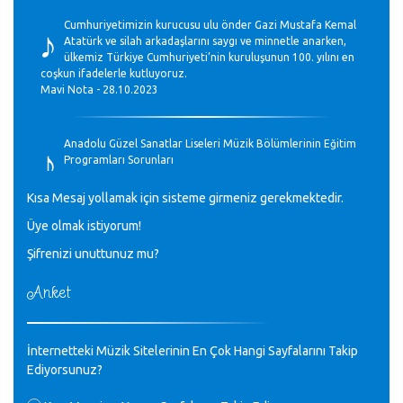
♪
Cumhuriyetimizin kurucusu ulu önder Gazi Mustafa Kemal
Atatürk ve silah arkadaşlarını saygı ve minnetle anarken,
ülkemiz Türkiye Cumhuriyeti’nin kuruluşunun 100. yılını en
coşkun ifadelerle kutluyoruz.
Mavi Nota - 28.10.2023
♪
Anadolu Güzel Sanatlar Liseleri Müzik Bölümlerinin Eğitim
Programları Sorunları
Gülşah Sargın Kaptaş - 28.10.2023
Kısa Mesaj yollamak için sisteme girmeniz gerekmektedir.
♪
Üye olmak istiyorum!
GEÇMİŞ OLSUN TÜRKİYE!
Mavi Nota - 07.02.2023
Şifrenizi unuttunuz mu?
Anket
♪
30 yıl sonra karşılaşmak çok güzel Kurtuluş, teveccüh
etmişsin çok teşekkür ederim. Nerelerdesin? Bilgi verirsen
sevinirim, selamlar, sevgiler.
M.Semih Baylan - 08.01.2023
İnternetteki Müzik Sitelerinin En Çok Hangi Sayfalarını Takip
Ediyorsunuz?
Değerli Müfit hocama en içten sevgi saygılarımı iletin