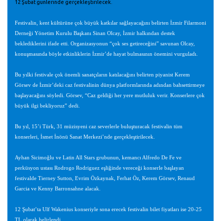
12 Şubat günlerinde gerçekleştirilecek.
Festivalin, kent kültürüne çok büyük katkılar sağlayacağını belirten İzmir Filarmoni
Derneği Yönetim Kurulu Başkanı Sinan Olcay, İzmir halkından destek
beklediklerini ifade etti. Organizasyonun “çok ses getireceğini” savunan Olcay,
konuşmasında böyle etkinliklerin İzmir’de hayat bulmasının önemini vurguladı.
Bu yılki festivale çok önemli sanatçıların katılacağını belirten piyanist Kerem
Görsev de İzmir’deki caz festivalinin dünya platformlarında adından bahsettirmeye
başlayacağını söyledi. Görsev, “Caz geldiği her yere mutluluk verir. Konserlere çok
büyük ilgi bekliyoruz” dedi.
Bu yıl, 15’i Türk, 31 müzisyeni caz severlerle buluşturacak festivalin tüm
konserleri, İsmet İnönü Sanat Merkezi’nde gerçekleştirilecek.
Ayhan Sicimoğlu ve Latin All Stars grubunun, kemancı Alfredo De Fe ve
perküsyon ustası Rodrogo Rodriguez eşliğinde vereceği konserle başlayan
festivalde Tierney Sutton, Evrim Özkaynak, Ferhat Öz, Kerem Görsev, Renaud
Garcia ve Kenny Barronsahne alacak.
12 Şubat’ta Ulf Wakenius konseriyle sona erecek festivalin bilet fiyatları ise 20-25
TL olarak belirlendi.