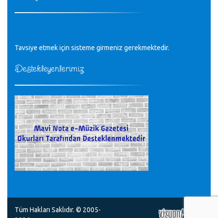
Tüm Mesajlar
Tavsiye etmek için sisteme girmeniz gerekmektedir.
Destekleyenlerimiz
Tüm Hakları Saklıdır. © 2005-