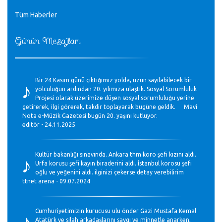
Tüm Haberler
Günün Mesajları
♪
Bir 24 Kasım günü çıktığımız yolda, uzun sayılabilecek bir
yolculuğun ardından 20. yılımıza ulaştık. Sosyal Sorumluluk
Projesi olarak üzerimize düşen sosyal sorumluluğu yerine
getirerek, ilgi görerek, takdir toplayarak bugüne geldik. Mavi
Nota e-Müzik Gazetesi bugün 20. yaşını kutluyor.
editör - 24.11.2025
♪
Kültür bakanlığı sınavında. Ankara thm koro şefi kızını aldı.
Urfa korusu şefi kayın biraderini aldı. İstanbul korosu şefi
oğlu ve yeğenini aldı. ilginizi çekerse detay verebilirim
ttnet arena - 09.07.2024
♪
Cumhuriyetimizin kurucusu ulu önder Gazi Mustafa Kemal
Atatürk ve silah arkadaşlarını saygı ve minnetle anarken,