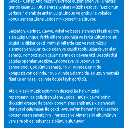
Sevda – Cenap And Müzik Vakfı’nca düzenlenen ve ilk haftası
geride kalan 23. Uluslararası Ankara Müzik Festivali “Lazio’nun
Şarkıcısı” olarak da anılan Luigi Cinque ve grubu ile vokalde
konuk sanatçı Elena Ledda’nın konseri ile sürüyor.
Saksafon, klarinet, klavye, vokal ve beste alanında klasik eğitim
alan Luigi Cinque, farklı dillere yatkınlığı ve farklı kültürlere ait
bilgisi ile dikkat çekti. Yetmişli yıllarda caz ve rock müziği
alanında yenilikleri takip eden ve çeşitli topluluklarda yer alan
sanatçı. Kompozisyon çalışmalarına da devam etti. Bestelediği
çağdaş operalar Brezilya, Endonezya ve Japonya’da
sahnelendi. Çok yünlü sanatçı, 1991 yılında Berlin’de
kompozisyon dalında, 1995 yılında Salerno’da ise uzun metrajlı
filmi ile en iyi reji dalında ödüle layık görüldü.
Aldığı klasik müzik eğitiminin desteği ile halk müziği
repertuarını da geliştiren Elena Ledda, müzik çevrelerinin
dikkatini ortaçağ ile barok dönem arası antik müzik alanındaki
deneysel çalışmaları ile çekti. Avrupa’nın hemen her ülkesinde
konser veren sanatçının Fransızca ve Almanca iki albümünün
yanı sıra bir de İtalyanca albümü bulunuyor.