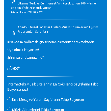
ülkemiz Türkiye Cumhuriyeti’nin kuruluşunun 100. yılını en
coşkun ifadelerle kutluyoruz.
Mavi Nota - 28.10.2023
♪
Anadolu Güzel Sanatlar Liseleri Müzik Bölümlerinin Eğitim
Programları Sorunları
Gülşah Sargın Kaptaş - 28.10.2023
Kısa Mesaj yollamak için sisteme girmeniz gerekmektedir.
♪
Üye olmak istiyorum!
GEÇMİŞ OLSUN TÜRKİYE!
Mavi Nota - 07.02.2023
Şifrenizi unuttunuz mu?
Anket
♪
30 yıl sonra karşılaşmak çok güzel Kurtuluş, teveccüh
etmişsin çok teşekkür ederim. Nerelerdesin? Bilgi verirsen
sevinirim, selamlar, sevgiler.
M.Semih Baylan - 08.01.2023
İnternetteki Müzik Sitelerinin En Çok Hangi Sayfalarını Takip
Ediyorsunuz?
♪
Değerli Müfit hocama en içten sevgi saygılarımı iletin
Kısa Mesaj ve Yorum Sayfalarını Takip Ediyorum
lütfen .Üniversite yıllarımda özel radyo yayıncılığı
yaptım.1994 yılında derginin bu daldaki ödülüne layık
Müzik Albümlerini Takip Ediyorum