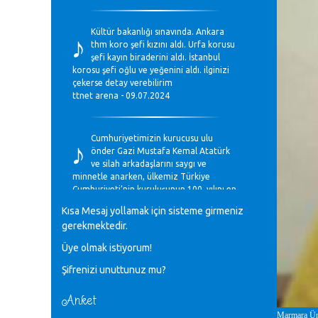
♪
Kültür bakanlığı sınavında. Ankara
thm koro şefi kızını aldı. Urfa korusu
şefi kayın biraderini aldı. İstanbul
korosu şefi oğlu ve yeğenini aldı. ilginizi
çekerse detay verebilirim
ttnet arena - 09.07.2024
♪
Cumhuriyetimizin kurucusu ulu
önder Gazi Mustafa Kemal Atatürk
ve silah arkadaşlarını saygı ve
minnetle anarken, ülkemiz Türkiye
Cumhuriyeti’nin kuruluşunun 100. yılını en
coşkun ifadelerle kutluyoruz.
Kısa Mesaj yollamak için sisteme girmeniz
Mavi Nota - 28.10.2023
gerekmektedir.
Üye olmak istiyorum!
♪
Anadolu Güzel Sanatlar Liseleri
Şifrenizi unuttunuz mu?
Müzik Bölümlerinin Eğitim
Programları Sorunları
Gülşah Sargın Kaptaş - 28.10.2023
Anket
Marmara Üni