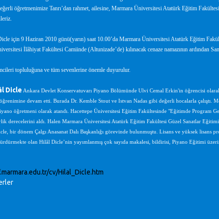
eğerli öğretmenimize Tanrı’dan rahmet, ailesine, Marmara Üniversitesi Atatürk Eğitim Fakültesi
leriz.
Dicle için 9 Haziran 2010 günü(yarın) saat 10.00’da Marmara Üniversitesi Atatürk Eğitim Fakült
ersitesi İlâhiyat Fakültesi Camiinde (Altunizade’de) kılınacak cenaze namazının ardından Sam
cileri topluluğuna ve tüm sevenlerine önemle duyurulur.
âl Dicle
Ankara Devlet Konservatuvarı Piyano Bölümünde Ulvi Cemal Erkin'in öğrencisi olara
renimine devam etti. Burada Dr. Kemble Stout ve Istvan Nadas gibi değerli hocalarla çalıştı.
ano öğretmeni olarak atandı. Hacettepe Üniversitesi Eğitim Fakültesinde "Eğitimde Program Geliş
rlik derecelerini aldı. Halen Marmara Üniversitesi Atatürk Eğitim Fakültesi Güzel Sanatlar Eği
icle, bir dönem Çalgı Anasanat Dalı Başkanlığı görevinde bulunmuştu. Lisans ve yüksek lisans pr
sürdürmekte olan Hilâl Dicle’nin yayımlanmış çok sayıda makalesi, bildirisi, Piyano Eğitimi üzerin
f.marmara.edu.tr/cv/Hilal_Dicle.htm
rler