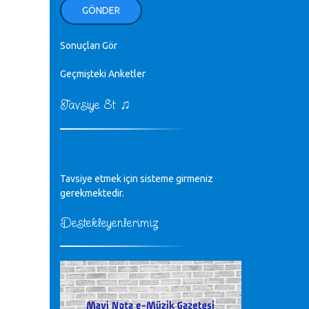
ellerinden benim için öpün.
GÖNDER
Kurtuluş Çelebi - 07.01.2023
Sonuçları Gör
♪
18. yılımız kutlu olsun
Mavi Nota - 24.11.2022
Geçmişteki Anketler
♫
Tavsiye Et
♪
Biliyorum Cüneyt bey, yazımda da
böyle bir şey demedim zaten.
editör - 20.11.2022
♪
Tavsiye etmek için sisteme girmeniz
sayın müfit bey bilgilerinizi kontrol
edi 6440 sayılı cso kurulrş kanununda
gerekmektedir.
4 b diye bir tanım yoktur
CÜNEYT BALKIZ - 15.11.2022
Destekleyenlerimiz
Tüm Mesajlar