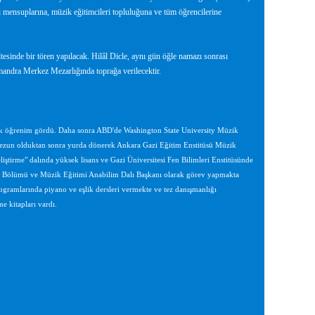
 mensuplarına, müzik eğitimcileri topluluğuna ve tüm öğrencilerine
esinde bir tören yapılacak. Hilâl Dicle, aynı gün öğle namazı sonrası
andra Merkez Mezarlığında toprağa verilecektir.
k öğrenim gördü. Daha sonra ABD'de Washington State University Müzik
 Mezun olduktan sonra yurda dönerek Ankara Gazi Eğitim Enstitüsü Müzik
tirme" dalında yüksek lisans ve Gazi Üniversitesi Fen Bilimleri Enstitüsünde
timi Bölümü ve Müzik Eğitimi Anabilim Dalı Başkanı olarak görev yapmakta
ogramlarında piyano ve eşlik dersleri vermekte ve tez danışmanlığı
e kitapları vardı.