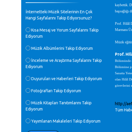
♪
kaybettik. D
GEÇMİŞ OLSUN TÜRKİYE!
başsağlığı di
İnternetteki Müzik Sitelerinin En Çok
Mavi Nota - 07.02.2023
Hangi Sayfalarını Takip Ediyorsunuz?
Prof. Hilâl 
♪
Kısa Mesaj ve Yorum Sayfalarını Takip
Marmara Üniv
30 yıl sonra karşılaşmak çok güzel
Ediyorum
Kurtuluş, teveccüh etmişsin çok
teşekkür ederim. Nerelerdesin? Bilgi
Müzik eğitim
verirsen sevinirim, selamlar, sevgiler.
Müzik Albümlerini Takip Ediyorum
M.Semih Baylan - 08.01.2023
Prof. Hil
İnceleme ve Araştırma Sayfalarını Takip
Bölümünde öğ
Ediyorum
♪
Bölümüne piy
Değerli Müfit hocama en içten sevgi
Sanatta Yete
saygılarımı iletin lütfen .Üniversite
Duyuruları ve Haberleri Takip Ediyorum
olan Hilâl D
yıllarımda özel radyo yayıncılığı
görevlerini 
yaptım.1994 yılında derginin bu daldaki
Fotoğrafları Takip Ediyorum
ödülüne layık görülmüştüm evde yıllar
sonra plaketi buldum hadi bir internetten
arayayım dediğimde ikinci büyük şoku
Müzik Kitapları Tanıtımlarını Takip
http://ae
yaşadım 1994 de verdiği ödülü değerli
Ediyorum
Tüm Habe
hocam arşivinde fotoğraf larımız ile
yayınlamaya devam ediyor.ne büyük bir
Yayımlanan Makaleleri Takip Ediyorum
emek emeği geçen herkese en derin
saygılarımı sunarım.Ne olur hocamın