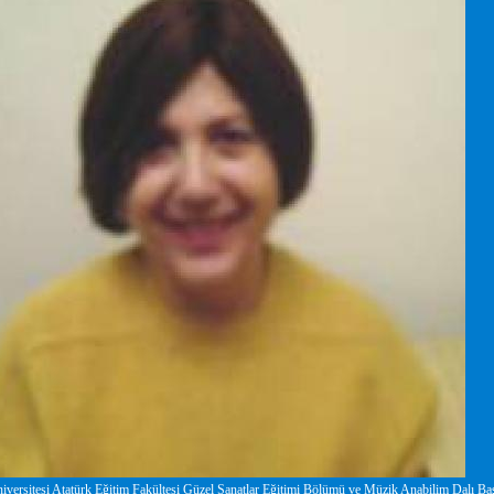
versitesi Atatürk Eğitim Fakültesi Güzel Sanatlar Eğitimi Bölümü ve Müzik Anabilim Dalı