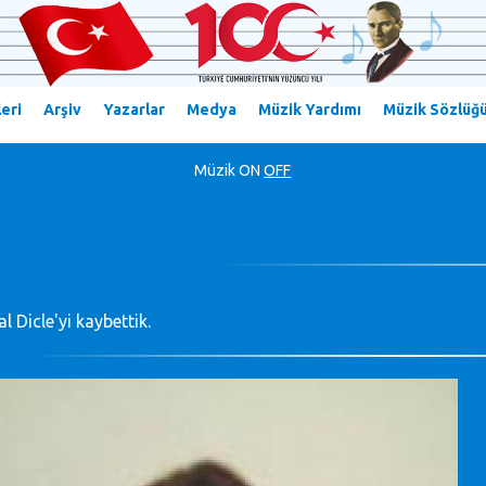
eri
Arşiv
Yazarlar
Medya
Müzik Yardımı
Müzik Sözlüğ
Müzik
ON
OFF
al Dicle'yi kaybettik.