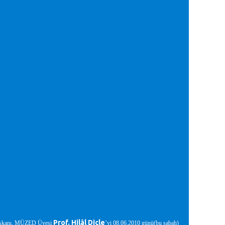
Prof. Hilâl Dicle
 Başkanı, MÜZED Üyesi
’yi 08.06.2010 günü(bu sabah)