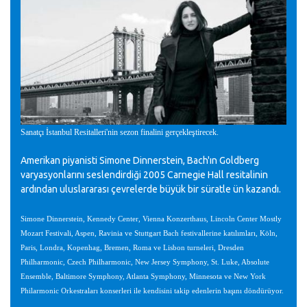
Sanatçı İstanbul Resitalleri'nin sezon finalini gerçekleştirecek
.
Amerikan piyanisti Simone Dinnerstein, Bach'ın Goldberg
varyasyonlarını seslendirdiği 2005 Carnegie Hall resitalinin
ardından uluslararası çevrelerde büyük bir süratle ün kazandı.
Simone Dinnerstein, Kennedy Center, Vienna Konzerthaus, Lincoln Center Mostly
Mozart Festivali, Aspen, Ravinia ve Stuttgart Bach festivallerine katılımları, Köln,
Paris, Londra, Kopenhag, Bremen, Roma ve Lisbon turneleri, Dresden
Philharmonic, Czech Philharmonic, New Jersey Symphony, St. Luke, Absolute
Ensemble, Baltimore Symphony, Atlanta Symphony, Minnesota ve New York
Philarmonic Orkestraları konserleri ile kendisini takip edenlerin başını döndürüyor.