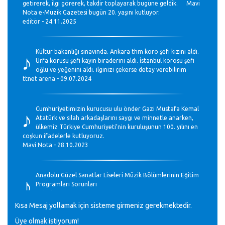
getirerek, ilgi görerek, takdir toplayarak bugüne geldik. Mavi
Nota e-Müzik Gazetesi bugün 20. yaşını kutluyor.
editör - 24.11.2025
♪
Kültür bakanlığı sınavında. Ankara thm koro şefi kızını aldı.
Urfa korusu şefi kayın biraderini aldı. İstanbul korosu şefi
oğlu ve yeğenini aldı. ilginizi çekerse detay verebilirim
ttnet arena - 09.07.2024
♪
Cumhuriyetimizin kurucusu ulu önder Gazi Mustafa Kemal
Atatürk ve silah arkadaşlarını saygı ve minnetle anarken,
ülkemiz Türkiye Cumhuriyeti’nin kuruluşunun 100. yılını en
coşkun ifadelerle kutluyoruz.
Mavi Nota - 28.10.2023
♪
Anadolu Güzel Sanatlar Liseleri Müzik Bölümlerinin Eğitim
Programları Sorunları
Gülşah Sargın Kaptaş - 28.10.2023
Kısa Mesaj yollamak için sisteme girmeniz gerekmektedir.
Üye olmak istiyorum!
GEÇMİŞ OLSUN TÜRKİYE!