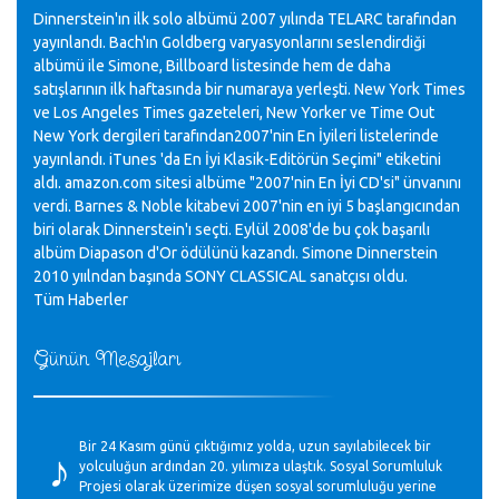
Dinnerstein'ın ilk solo albümü 2007 yılında TELARC tarafından
yayınlandı. Bach'ın Goldberg varyasyonlarını seslendirdiği
albümü ile Simone, Billboard listesinde hem de daha
satışlarının ilk haftasında bir numaraya yerleşti. New York Times
ve Los Angeles Times gazeteleri, New Yorker ve Time Out
New York dergileri tarafından2007'nin En İyileri listelerinde
yayınlandı. iTunes 'da En İyi Klasik-Editörün Seçimi" etiketini
aldı. amazon.com sitesi albüme "2007'nin En İyi CD'si" ünvanını
verdi. Barnes & Noble kitabevi 2007'nin en iyi 5 başlangıcından
biri olarak Dinnerstein'ı seçti. Eylül 2008'de bu çok başarılı
albüm Diapason d'Or ödülünü kazandı. Simone Dinnerstein
2010 yıılndan başında SONY CLASSICAL sanatçısı oldu.
Tüm Haberler
Günün Mesajları
♪
Bir 24 Kasım günü çıktığımız yolda, uzun sayılabilecek bir
yolculuğun ardından 20. yılımıza ulaştık. Sosyal Sorumluluk
Projesi olarak üzerimize düşen sosyal sorumluluğu yerine