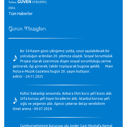
GÜVEN
Selma
STROPPEL
DHA
Tüm Haberler
Günün Mesajları
♪
Bir 24 Kasım günü çıktığımız yolda, uzun sayılabilecek bir
yolculuğun ardından 20. yılımıza ulaştık. Sosyal Sorumluluk
Projesi olarak üzerimize düşen sosyal sorumluluğu yerine
getirerek, ilgi görerek, takdir toplayarak bugüne geldik. Mavi
Nota e-Müzik Gazetesi bugün 20. yaşını kutluyor.
editör - 24.11.2025
♪
Kültür bakanlığı sınavında. Ankara thm koro şefi kızını aldı.
Urfa korusu şefi kayın biraderini aldı. İstanbul korosu şefi
oğlu ve yeğenini aldı. ilginizi çekerse detay verebilirim
ttnet arena - 09.07.2024
Cumhuriyetimizin kurucusu ulu önder Gazi Mustafa Kemal