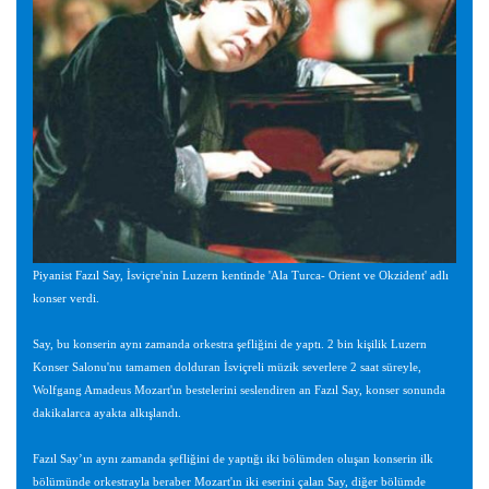
Piyanist Fazıl Say, İsviçre'nin Luzern kentinde 'Ala Turca- Orient ve Okzident' adlı
konser verdi.
Say, bu konserin aynı zamanda orkestra şefliğini de yaptı. 2 bin kişilik Luzern
Konser Salonu'nu tamamen dolduran İsviçreli müzik severlere 2 saat süreyle,
Wolfgang Amadeus Mozart'ın bestelerini seslendiren an Fazıl Say, konser sonunda
dakikalarca ayakta alkışlandı.
Fazıl Say’ın aynı zamanda şefliğini de yaptığı iki bölümden oluşan konserin ilk
bölümünde orkestrayla beraber Mozart'ın iki eserini çalan Say, diğer bölümde