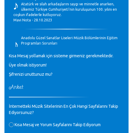
♪
Atatürk ve silah arkadaşlarını saygı ve minnetle anarken,
ülkemiz Türkiye Cumhuriyeti’nin kuruluşunun 100. yılını en
coşkun ifadelerle kutluyoruz.
Mavi Nota - 28.10.2023
♪
Anadolu Güzel Sanatlar Liseleri Müzik Bölümlerinin Eğitim
Programları Sorunları
Gülşah Sargın Kaptaş - 28.10.2023
Kısa Mesaj yollamak için sisteme girmeniz gerekmektedir.
♪
Üye olmak istiyorum!
GEÇMİŞ OLSUN TÜRKİYE!
Mavi Nota - 07.02.2023
Şifrenizi unuttunuz mu?
Anket
♪
30 yıl sonra karşılaşmak çok güzel Kurtuluş, teveccüh
etmişsin çok teşekkür ederim. Nerelerdesin? Bilgi verirsen
sevinirim, selamlar, sevgiler.
M.Semih Baylan - 08.01.2023
İnternetteki Müzik Sitelerinin En Çok Hangi Sayfalarını Takip
Ediyorsunuz?
♪
Değerli Müfit hocama en içten sevgi saygılarımı iletin
Kısa Mesaj ve Yorum Sayfalarını Takip Ediyorum
lütfen .Üniversite yıllarımda özel radyo yayıncılığı