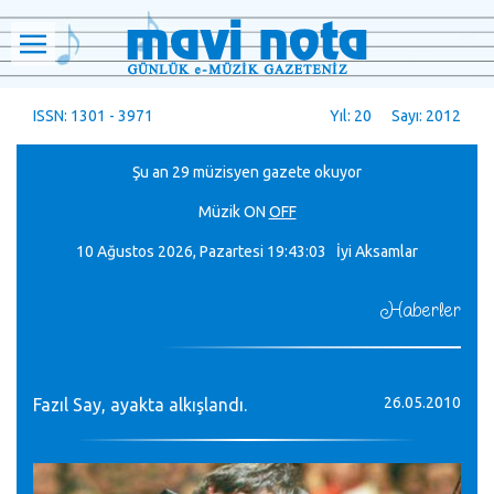
ISSN: 1301 - 3971
Yıl: 20 Sayı: 2012
Şu an 29 müzisyen gazete okuyor
Müzik
ON
OFF
10 Ağustos 2026, Pazartesi
19:43:03 İyi Aksamlar
Haberler
26.05.2010
Fazıl Say, ayakta alkışlandı.