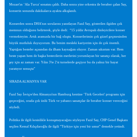
Mozart'ın ‘Ala Turca' sonatını çaldı. Daha sonra yine orkestra ile beraber çalan Say,
konserin sonunda dakikalarca ayakta alkışlandı.
Konserden sonra DHA'nın sorularını yanıtlayan Fazıl Say, gösterilen ilgiden çok
memnun olduğunu belirterek, şöyle dedi:
“15 yıldır Avrupalı dinleyicilere konser
vermekteyim. Artık aramızda bir bağ oluştu. Konserlerimin çok güzel geçmesinden
büyük mutluluk duyuyorum. Bu benim mesleki kariyerim için de çok önemli.
Yaptığım besteler açısından da ilham kaynağım oluyor. Zaman sıkıntım var. Hem
beste yapan hem de başka bestecilerin eserlerini yorumlayan bir sanatçı olarak, her
şey için az zaman var. Yılın 3'te 2'si turnelerde geçiyor bu da yalnız bir hayat
yaratıyor sonuçta”
SIRADA ALMANYA VAR
Fazıl Say İsviçre'den Almanya'nın Hamburg kentine ‘Türk Geceleri' programı için
geçeceğini, orada çok ünlü Türk ve yabancı sanatçılar ile beraber konser vereceğini
söyledi.
Politika ile ilgili kesinlikle konuşmayacağını söyleyen Fazıl Say, CHP Genel Başkanı
seçilen Kemal Kılıçdaroğlu ile ilgili “Türkiye için yeni bir umut” demekle yetindi.