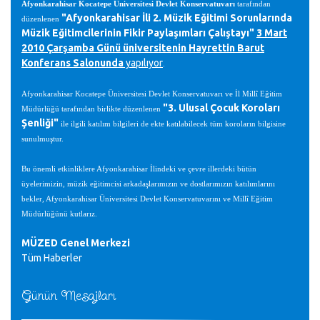
Afyonkarahisar Kocatepe Üniversitesi Devlet Konservatuvarı
tarafından
"Afyonkarahisar İli 2. Müzik Eğitimi Sorunlarında
düzenlenen
Müzik Eğitimcilerinin Fikir Paylaşımları Çalıştayı"
3 Mart
2010 Çarşamba Günü üniversitenin Hayrettin Barut
Konferans Salonunda
yapılıyor
.
Afyonkarahisar Kocatepe Üniversitesi Devlet Konservatuvarı ve İl Millî Eğitim
"3. Ulusal Çocuk Koroları
Müdürlüğü tarafından birlikte düzenlenen
Şenliği"
ile ilgili katılım bilgileri de ekte katılabilecek tüm koroların bilgisine
sunulmuştur.
Bu önemli etkinliklere Afyonkarahisar İlindeki ve çevre illerdeki bütün
üyelerimizin, müzik eğitimcisi arkadaşlarımızın ve dostlarımızın katılımlarını
bekler, Afyonkarahisar Üniversitesi Devlet Konservatuvarını ve Millî Eğitim
Müdürlüğünü kutlarız.
MÜZED Genel Merkezi
Tüm Haberler
Günün Mesajları