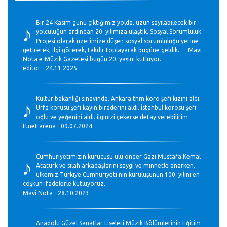
♪
Bir 24 Kasım günü çıktığımız yolda, uzun sayılabilecek bir
yolculuğun ardından 20. yılımıza ulaştık. Sosyal Sorumluluk
Projesi olarak üzerimize düşen sosyal sorumluluğu yerine
getirerek, ilgi görerek, takdir toplayarak bugüne geldik. Mavi
Nota e-Müzik Gazetesi bugün 20. yaşını kutluyor.
editör - 24.11.2025
♪
Kültür bakanlığı sınavında. Ankara thm koro şefi kızını aldı.
Urfa korusu şefi kayın biraderini aldı. İstanbul korosu şefi
oğlu ve yeğenini aldı. ilginizi çekerse detay verebilirim
ttnet arena - 09.07.2024
♪
Cumhuriyetimizin kurucusu ulu önder Gazi Mustafa Kemal
Atatürk ve silah arkadaşlarını saygı ve minnetle anarken,
ülkemiz Türkiye Cumhuriyeti’nin kuruluşunun 100. yılını en
coşkun ifadelerle kutluyoruz.
Mavi Nota - 28.10.2023
Anadolu Güzel Sanatlar Liseleri Müzik Bölümlerinin Eğitim