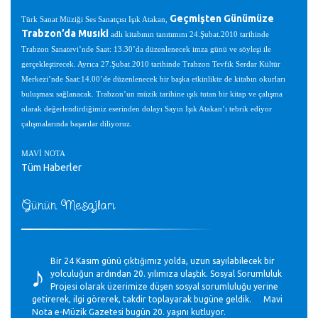
Geçmişten Günümüze
Türk Sanat Müziği Ses Sanatçısı Işık Atakan,
Trabzon’da Musıki
adlı kitabının tanıtımını 24.Şubat.2010 tarihinde
Trabzon Sanatevi’nde Saat: 13.30’da düzenlenecek imza günü ve söyleşi ile
gerçekleştirecek. Ayrıca 27.Şubat.2010 tarihinde Trabzon Tevfik Serdar Kültür
Merkezi’nde Saat:14.00’de düzenlenecek bir başka etkinlikte de kitabın okurları
buluşması sağlanacak. Trabzon’un müzik tarihine ışık tutan bir kitap ve çalışma
olarak değerlendirdiğimiz eserinden dolayı Sayın Işık Atakan’ı tebrik ediyor
çalışmalarında başarılar diliyoruz.
MAVİ NOTA
Tüm Haberler
Günün Mesajları
♪
Bir 24 Kasım günü çıktığımız yolda, uzun sayılabilecek bir
yolculuğun ardından 20. yılımıza ulaştık. Sosyal Sorumluluk
Projesi olarak üzerimize düşen sosyal sorumluluğu yerine
getirerek, ilgi görerek, takdir toplayarak bugüne geldik. Mavi
Nota e-Müzik Gazetesi bugün 20. yaşını kutluyor.