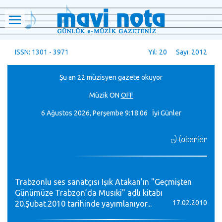
ISSN: 1301 - 3971
Yıl: 20 Sayı: 2012
Şu an 22 müzisyen gazete okuyor
Müzik
ON
OFF
6 Ağustos 2026, Perşembe
9:18:07 İyi Günler
Haberler
Trabzonlu ses sanatçısı Işık Atakan'ın "Geçmişten
Günümüze Trabzon’da Musıki" adlı kitabı
17.02.2010
20.Şubat.2010 tarihinde yayımlanıyor...