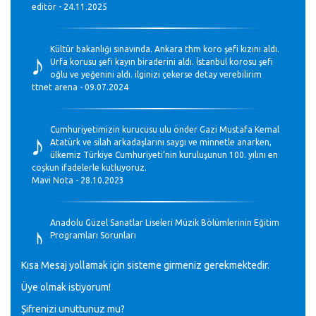
editör - 24.11.2025
♪
Kültür bakanlığı sınavında. Ankara thm koro şefi kızını aldı.
Urfa korusu şefi kayın biraderini aldı. İstanbul korosu şefi
oğlu ve yeğenini aldı. ilginizi çekerse detay verebilirim
ttnet arena - 09.07.2024
♪
Cumhuriyetimizin kurucusu ulu önder Gazi Mustafa Kemal
Atatürk ve silah arkadaşlarını saygı ve minnetle anarken,
ülkemiz Türkiye Cumhuriyeti’nin kuruluşunun 100. yılını en
coşkun ifadelerle kutluyoruz.
Mavi Nota - 28.10.2023
♪
Anadolu Güzel Sanatlar Liseleri Müzik Bölümlerinin Eğitim
Programları Sorunları
Gülşah Sargın Kaptaş - 28.10.2023
Kısa Mesaj yollamak için sisteme girmeniz gerekmektedir.
♪
Üye olmak istiyorum!
GEÇMİŞ OLSUN TÜRKİYE!
Mavi Nota - 07.02.2023
Şifrenizi unuttunuz mu?