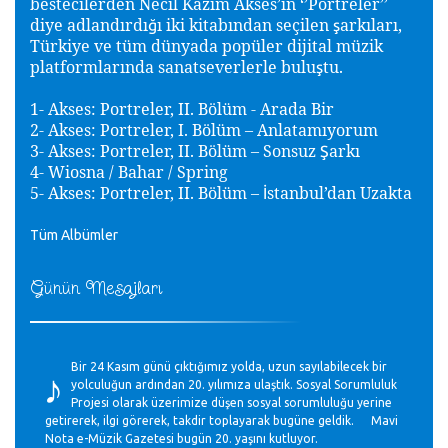
bestecilerden Necil Kazim Akses’in ‘’Portreler’’
diye adlandırdı
ı iki kitabından seçilen
arkıları,
ğ
ş
Türkiye ve tüm dünyada popüler dijital müzik
platformlarında sanatseverlerle bulu
tu.
ş
1- Akses: Portreler, II. Bölüm - Arada Bir
2- Akses: Portreler, I. Bölüm – Anlatamıyorum
3- Akses: Portreler, II. Bölüm – Sonsuz
arkı
Ş
4- Wiosna / Bahar / Spring
5- Akses: Portreler, II. Bölüm –
stanbul’dan Uzakta
İ
Tüm Albümler
Günün Mesajları
♪
Bir 24 Kasım günü çıktığımız yolda, uzun sayılabilecek bir
yolculuğun ardından 20. yılımıza ulaştık. Sosyal Sorumluluk
Projesi olarak üzerimize düşen sosyal sorumluluğu yerine
getirerek, ilgi görerek, takdir toplayarak bugüne geldik. Mavi
Nota e-Müzik Gazetesi bugün 20. yaşını kutluyor.