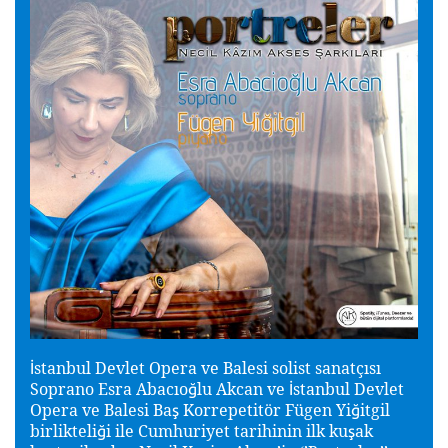
stanbul Devlet Opera ve Balesi solist sanatçısı
İ
Soprano Esra Abacıo
lu Akcan ve
stanbul Devlet
ğ
İ
Opera ve Balesi Ba
Korrepetitör Fügen Yi
itgil
ş
ğ
birlikteli
i ile Cumhuriyet tarihinin ilk ku
ak
ğ
ş