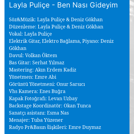
Layla Puliçe - Ben Nası Gideyim
Söz&Müzik: Layla Puliçe & Deniz Gökhan
Düzenleme: Layla Puliçe & Deniz Gökhan
Vokal: Layla Puliçe
Elektrik Gitar, Elektro Ba
lama, Piyano: Deniz
ğ
Gökhan
Davul: Volkan Öktem
Bas Gitar: Serhat Yılmaz
Mastering: Akın Erdem Kadiz
Yönetmen: Emre Abi
Görüntü Yönetmeni: Onur Sarsıcı
Vhs Kamera: Enes Bu
ra
ğ
Kapak Foto
rafı: Levan Uzbay
ğ
Backstage Koordinatör: Okan Tunca
Sanatçı asistanı: Esma Nas
Menajer: Tuba Yüzener
Radyo Pr&Basın
li
kileri: Emre Duymaz
İ
ş