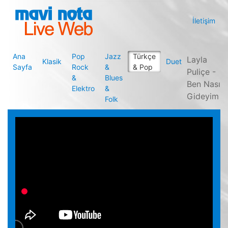
İletişim
Ana
Pop
Jazz
Türkçe
Layla
Klasik
Duet
Sayfa
Rock
&
& Pop
Puliçe -
&
Blues
Ben Nası
Elektro
&
Gideyim
Folk