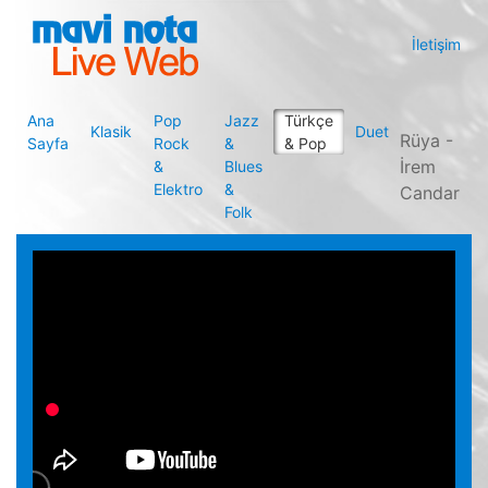
İletişim
Ana
Pop
Jazz
Türkçe
Klasik
Duet
Rüya -
Sayfa
Rock
&
& Pop
İrem
&
Blues
Elektro
&
Candar
Folk