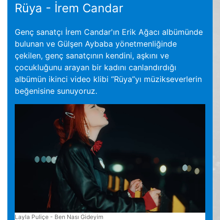
Rüya - İrem Candar
Genç sanatçı İrem Candar'ın Erik Ağacı albümünde
bulunan ve Gülşen Aybaba yönetmenliğinde
çekilen, genç sanatçının kendini, aşkını ve
çocukluğunu arayan bir kadını canlandırdığı
albümün ikinci video klibi “Rüya”yı müzikseverlerin
beğenisine sunuyoruz.
Layla Puliçe - Ben Nası Gideyim